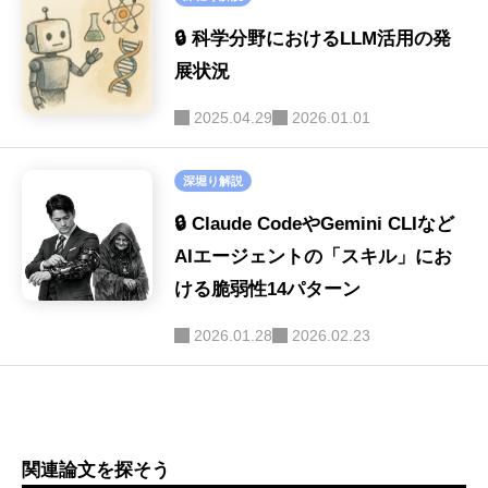
画像生成
(9)
🔒 科学分野におけるLLM活用の発
音声
展状況
(9)
2025.04.29
2026.01.01
LLM-as-a-Judge
(9)
深堀り解説
🔒 Claude CodeやGemini CLIなど
AIエージェントの「スキル」にお
ける脆弱性14パターン
2026.01.28
2026.02.23
関連論文を探そう