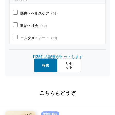
コーディング
(104)
医療・ヘルスケア
(46)
ペルソナ・シミュレーション
(52)
政治・社会
(69)
安全性
(85)
エンタメ・アート
(31)
オープンソース
(32)
製造・デザイン
(20)
1125件の記事がヒットします
マルチモーダル
(26)
金融・経済
(20)
リセ
検索
ット
画像認識
(20)
教育・キャリア
(15)
ファインチューニング
(16)
ロボット
(8)
こちらもどうぞ
ハルシネーション
(16)
SE
(40)
セキュリティ
(16)
深堀り解説