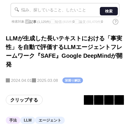
🔍
検索
記事
短信
論文
?
検索対象:
🔒
🔒
(1,125件)
(815件)
(55,470件)
LLMが生成した長いテキストにおける「事実
性」を自動で評価するLLMエージェントフレ
ームワーク『SAFE』Google DeepMindが開
発
2024.04.01
2025.03.08
深堀り解説
クリップする
手法
LLM
エージェント