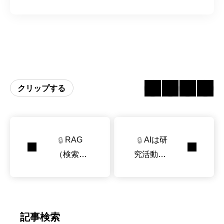
クリップする
RAG
AIは研
🔒
🔒
（検索拡
究活動に
張生成）
どう役立
において
つのか
約半分の
トークン
記事検索