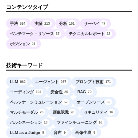
コンテンツタイプ
手法
実証
分析
サーベイ
524
213
151
47
ベンチマーク・リソース
テクニカルレポート
37
22
ポジション
21
技術キーワード
LLM
エージェント
プロンプト技術
962
267
171
コーディング
安全性
RAG
104
85
70
ペルソナ・シミュレーション
オープンソース
52
32
マルチモーダル
画像認識
セキュリティ
26
20
16
ハルシネーション
ファインチューニング
16
16
LLM-as-a-Judge
音声
画像生成
9
9
9