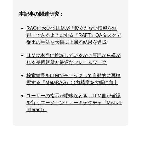
本記事の関連研究
：
RAGにおいてLLMが「役立たない情報を無
視」できるようにする『RAFT』QAタスクで
従来の手法を大幅に上回る結果を達成
LLMは本当に推論しているか？原理から導か
れる長所短所と最適なフレームワーク
検索結果をLLMでチェックして自動的に再検
索する『MetaRAG』出力精度を大幅に向上
ユーザーの指示が曖昧なとき、LLM側が確認
を行うエージェントアーキテクチャ『Mistral-
Interact』