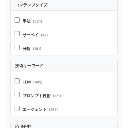
コンテンツタイプ
手法
(524)
サーベイ
(47)
分析
(151)
実証
(213)
技術キーワード
ポジション
(21)
LLM
(962)
ベンチマーク・リソース
(37)
プロンプト技術
(171)
テクニカルレポート
(22)
エージェント
(267)
RAG
(70)
応用分野