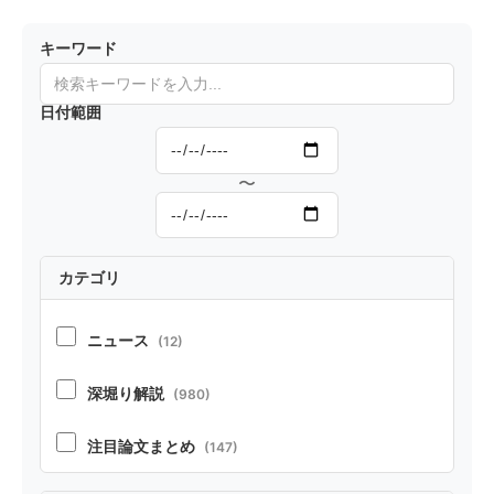
数でタス
クを実行
キーワード
できるフ
レームワ
日付範囲
ーク『FI
T-RAG』
〜
カテゴリ
ニュース
(12)
深堀り解説
(980)
注目論文まとめ
(147)