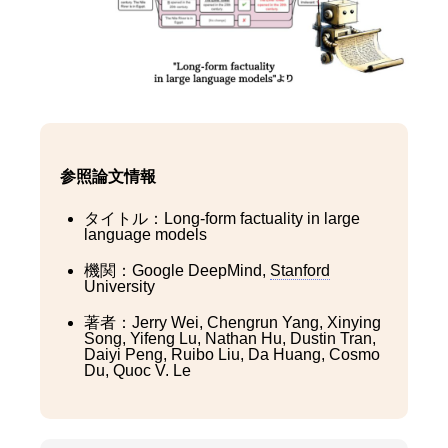
参照論文情報
タイトル：Long-form factuality in large
language models
機関：Google DeepMind,
Stanford
University
著者：Jerry Wei, Chengrun Yang, Xinying
Song, Yifeng Lu, Nathan Hu, Dustin Tran,
Daiyi Peng, Ruibo Liu, Da Huang, Cosmo
Du, Quoc V. Le