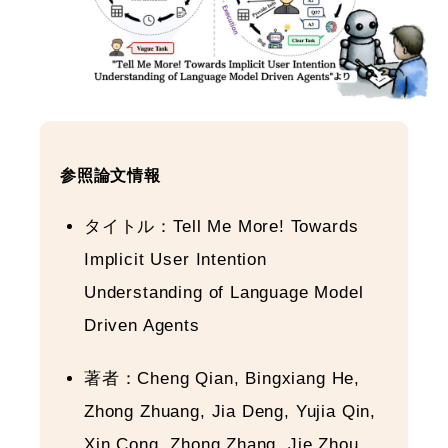
参照論文情報
タイトル：Tell Me More! Towards
Implicit User Intention
Understanding of Language Model
Driven Agents
著者：Cheng Qian, Bingxiang He,
Zhong Zhuang, Jia Deng, Yujia Qin,
Xin Cong, Zhong Zhang, Jie Zhou,