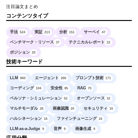
注目論文まとめ
コンテンツタイプ
手法
実証
分析
サーベイ
524
213
151
47
ベンチマーク・リソース
テクニカルレポート
37
22
ポジション
20
技術キーワード
LLM
エージェント
プロンプト技術
960
266
171
コーディング
安全性
RAG
104
85
70
ペルソナ・シミュレーション
オープンソース
52
32
マルチモーダル
画像認識
セキュリティ
26
20
16
ハルシネーション
ファインチューニング
16
16
LLM-as-a-Judge
音声
画像生成
9
9
9