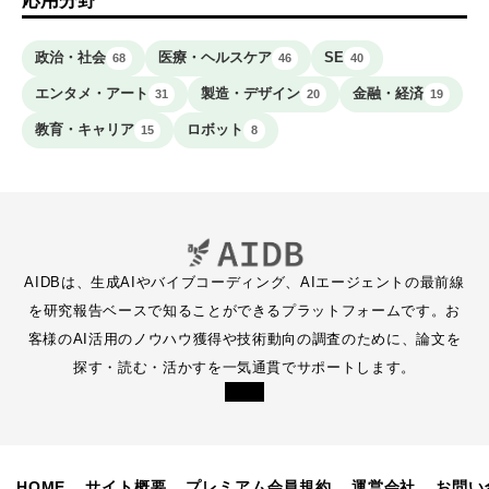
応用分野
政治・社会
医療・ヘルスケア
SE
68
46
40
エンタメ・アート
製造・デザイン
金融・経済
31
20
19
教育・キャリア
ロボット
15
8
AIDBは、生成AIやバイブコーディング、AIエージェントの最前線
を研究報告ベースで知ることができるプラットフォームです。お
客様のAI活用のノウハウ獲得や技術動向の調査のために、論文を
探す・読む・活かすを一気通貫でサポートします。
HOME
サイト概要
プレミアム会員規約
運営会社
お問い