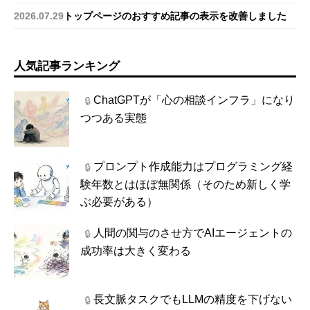
2026.07.29
トップページのおすすめ記事の表示を改善しました
人気記事ランキング
ChatGPTが「心の相談インフラ」になり
🔒
つつある実態
プロンプト作成能力はプログラミング経
🔒
験年数とはほぼ無関係（そのため新しく学
ぶ必要がある）
人間の関与のさせ方でAIエージェントの
🔒
成功率は大きく変わる
長文脈タスクでもLLMの精度を下げない
🔒