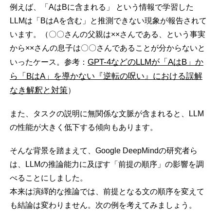
例えば、「AはBに含まれる」 という情報で学習した
LLMは「BはAを含む」と推測できない現象が報告されて
います。（〇〇さんの父親は××さんである、という事実
から××さんの息子は〇〇さんであることが分からないと
GPT-4などのLLMが「AはB」か
いったケース。参考：
ら「BはA」を導かない『逆転の呪い』における誤解
なき解釈と対策
）
また、タスクの説明に無関係な文脈が含まれると、LLM
の性能が大きく低下する傾向もあります。
そんな背景を踏まえて、Google DeepMindの研究者ら
は、LLMの推論能力に及ぼす「前提の順序」の影響を調
べることにしました。
本来は演繹的な推論では、前提となる文の順序を変えて
も結論は変わりません。次の例を考えてみましょう。