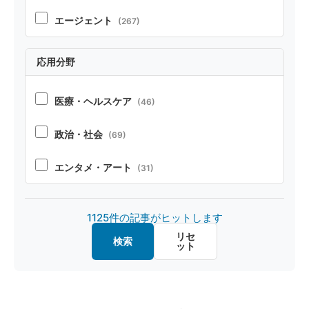
テクニカルレポート
(22)
エージェント
(267)
RAG
(70)
応用分野
コーディング
(104)
医療・ヘルスケア
(46)
ペルソナ・シミュレーション
(52)
政治・社会
(69)
安全性
(85)
エンタメ・アート
(31)
オープンソース
(32)
製造・デザイン
(20)
1125件の記事がヒットします
マルチモーダル
(26)
金融・経済
(20)
リセ
検索
ット
画像認識
(20)
教育・キャリア
(15)
ファインチューニング
(16)
ロボット
(8)