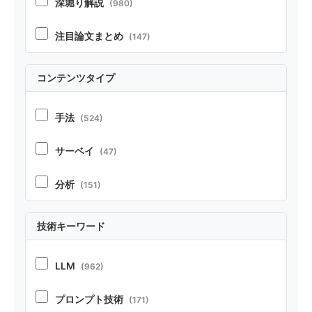
深堀り解説
(980)
注目論文まとめ
(147)
コンテンツタイプ
手法
(524)
サーベイ
(47)
分析
(151)
実証
(213)
技術キーワード
ポジション
(21)
LLM
(962)
ベンチマーク・リソース
(37)
プロンプト技術
(171)