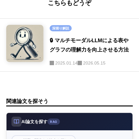
こちらもどうぞ
ハルシネーション
(16)
SE
(40)
セキュリティ
(16)
深堀り解説
画像生成
(9)
🔒 マルチモーダルLLMによる表や
音声
グラフの理解力を向上させる方法
(9)
2025.01.14
2026.05.15
LLM-as-a-Judge
(9)
関連論文を探そう
AI論文を探す
RAG