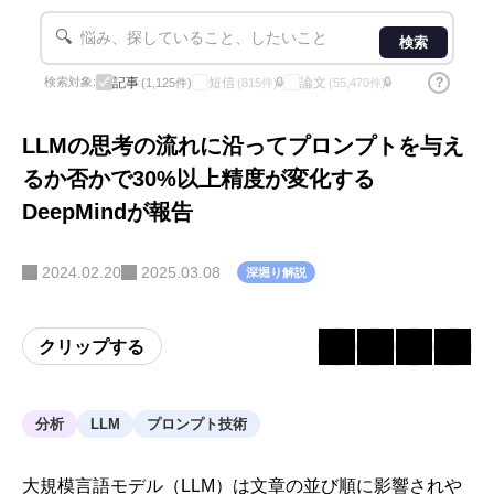
🔍
検索
記事
短信
論文
?
検索対象:
🔒
🔒
(1,125件)
(815件)
(55,470件)
LLMの思考の流れに沿ってプロンプトを与え
るか否かで30%以上精度が変化する
DeepMindが報告
2024.02.20
2025.03.08
深堀り解説
クリップする
分析
LLM
プロンプト技術
大規模言語モデル（
LLM
）は文章の並び順に影響されや