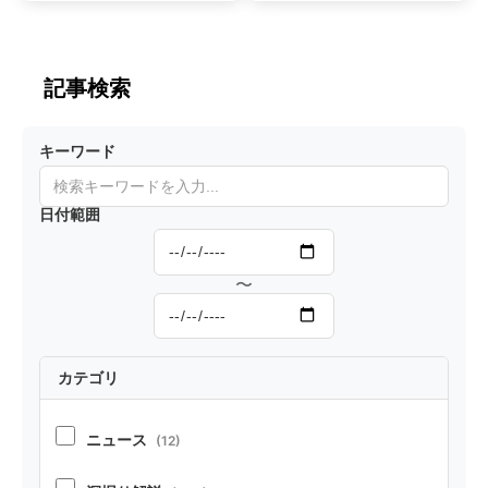
M）のこ
とき、LL
れまでと
M側が確
これから
認を行う
記事検索
④ -ベン
エージェ
チマーク
ントアー
キーワード
別の優秀
キテクチ
なモデル
ャ『Mistr
日付範囲
と将来展
al-Interac
望編-
t』
〜
カテゴリ
ニュース
(12)