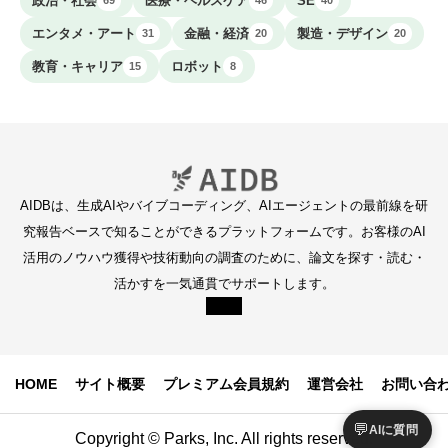
政治・社会
医療・ヘルスケア
SE
69
46
40
エンタメ・アート
金融・経済
製造・デザイン
31
20
20
教育・キャリア
ロボット
15
8
AIDBは、生成AIやバイブコーディング、AIエージェントの最前線を研
究報告ベースで知ることができるプラットフォームです。お客様のAI
活用のノウハウ獲得や技術動向の調査のために、論文を探す・読む・
活かすを一気通貫でサポートします。
HOME
サイト概要
プレミアム会員規約
運営会社
お問い合
💬
AIに質問
Copyright © Parks, Inc. All rights reserved.