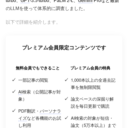
turbo、
GPT
-3.5-turbo、PaLM 2-L、
Gemini
Proなど最新
のLLMを使って体系的に調査しました。
以下で詳細を紹介します。
プレミアム会員限定コンテンツです
無料会員でもできること
プレミアム会員の特典
一部記事の閲覧
1,000本以上の全過去記
事を無制限閲覧
AI
検索（公開記事が対
象）
論文ベースの深掘り解
説を毎日更新で購読
PDF翻訳・
パーソナラ
イズ
など各機能のお試
AI検索の対象が短信・
し利用
論文（5万本以上）まで