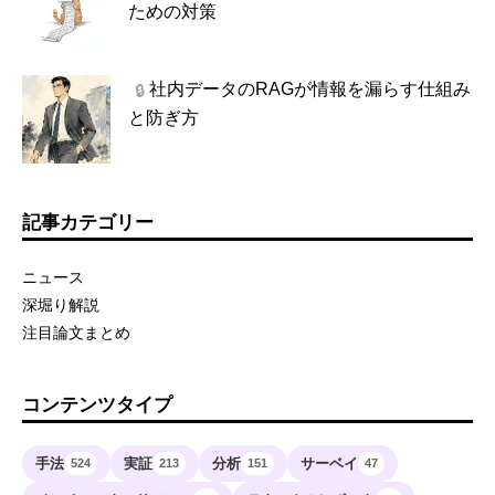
ための対策
社内データのRAGが情報を漏らす仕組み
🔒
と防ぎ方
記事カテゴリー
ニュース
深堀り解説
注目論文まとめ
コンテンツタイプ
手法
実証
分析
サーベイ
524
213
151
47