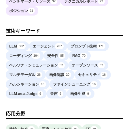
ベンチマーク・リソース
テクニカルレポート
37
22
ポジション
21
技術キーワード
LLM
エージェント
プロンプト技術
962
267
171
コーディング
安全性
RAG
104
85
70
ペルソナ・シミュレーション
オープンソース
52
32
マルチモーダル
画像認識
セキュリティ
26
20
16
ハルシネーション
ファインチューニング
16
16
LLM-as-a-Judge
音声
画像生成
9
9
9
応用分野