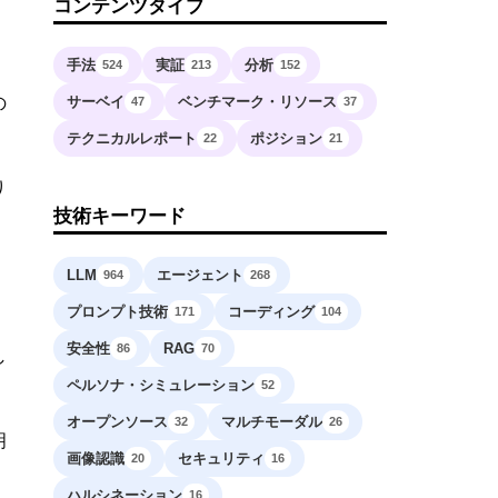
コンテンツタイプ
手法
実証
分析
524
213
152
サーベイ
ベンチマーク・リソース
の
47
37
テクニカルレポート
ポジション
22
21
り
技術キーワード
LLM
エージェント
964
268
プロンプト技術
コーディング
171
104
安全性
RAG
86
70
し
ペルソナ・シミュレーション
52
オープンソース
マルチモーダル
32
26
明
画像認識
セキュリティ
20
16
ハルシネーション
16