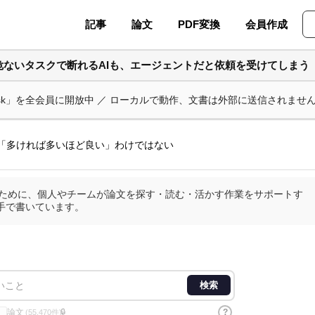
記事
論文
PDF変換
会員作成
危ないタスクで断れるAIも、エージェントだと依頼を受けてしまう
ask」を全会員に開放中 ／ ローカルで動作、文書は外部に送信されませ
は「多ければ多いほど良い」わけではない
査のために、個人やチームが論文を探す・読む・活かす作業をサポートす
手で書いています。
検索
論文
?
🔒
(55,470件)