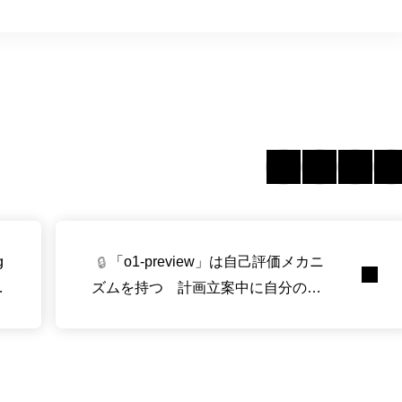
g
「o1-preview」は自己評価メカニ
🔒
る
ズムを持つ 計画立案中に自分の行
動をチェックして修正