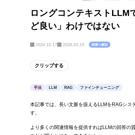
ロングコンテキストLLM
ど良い」わけではない
2024.10.17
2026.01.15
深堀り解説
クリップする
手法
LLM
RAG
ファインチューニング
本記事では、長い文脈を扱える
LLM
を
RAG
シス
す。
より多くの関連情報を提供すればLLMの回答の