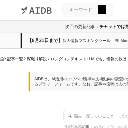
次回の更新記事：
チャットでは
【8月31日まで】
個人情報マスキングツール「PII M
記事一覧
深堀り解説
ロングコンテキストLLMでも、情報の数
AIDBは、AI活用のノウハウ獲得や技術動向の調
るプラットフォームです。なお、記事や投稿は人の
🔍
記事
短信
検索対象:
🔒
(1,127件)
(816件)