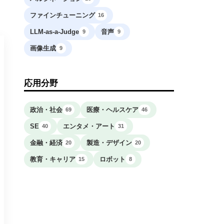
ファインチューニング
16
LLM-as-a-Judge
音声
9
9
画像生成
9
応用分野
政治・社会
医療・ヘルスケア
69
46
SE
エンタメ・アート
40
31
金融・経済
製造・デザイン
20
20
教育・キャリア
ロボット
15
8