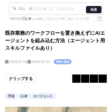
🔍
検索
記事
短信
論文
?
検索対象:
🔒
🔒
(1,125件)
(815件)
(55,470件)
既存業務のワークフローを置き換えずにAIエ
ージェントを組み込む方法（エージェント用
スキルファイルあり）
2026.07.02
2026.07.03
深堀り解説
クリップする
手法
LLM
エージェント