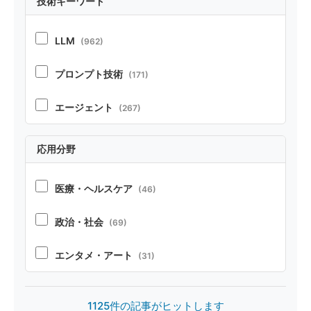
技術キーワード
ポジション
(21)
LLM
(962)
ベンチマーク・リソース
(37)
プロンプト技術
(171)
テクニカルレポート
(22)
エージェント
(267)
RAG
(70)
応用分野
コーディング
(104)
医療・ヘルスケア
(46)
ペルソナ・シミュレーション
(52)
政治・社会
(69)
安全性
(85)
エンタメ・アート
(31)
オープンソース
(32)
製造・デザイン
(20)
1125件の記事がヒットします
マルチモーダル
(26)