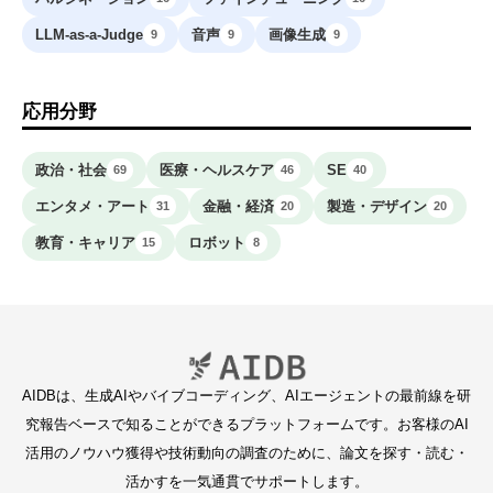
LLM-as-a-Judge
音声
画像生成
9
9
9
応用分野
政治・社会
医療・ヘルスケア
SE
69
46
40
エンタメ・アート
金融・経済
製造・デザイン
31
20
20
教育・キャリア
ロボット
15
8
AIDBは、生成AIやバイブコーディング、AIエージェントの最前線を研
究報告ベースで知ることができるプラットフォームです。お客様のAI
活用のノウハウ獲得や技術動向の調査のために、論文を探す・読む・
活かすを一気通貫でサポートします。