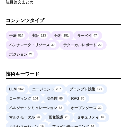
注目論文まとめ
コンテンツタイプ
手法
実証
分析
サーベイ
524
213
151
47
ベンチマーク・リソース
テクニカルレポート
37
22
ポジション
21
技術キーワード
LLM
エージェント
プロンプト技術
962
267
171
コーディング
安全性
RAG
104
85
70
ペルソナ・シミュレーション
オープンソース
52
32
マルチモーダル
画像認識
セキュリティ
26
20
16
ハルシネーション
ファインチューニング
16
16