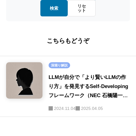
金融・経済
(20)
リセ
検索
ット
画像認識
(20)
教育・キャリア
(15)
ファインチューニング
(16)
ロボット
(8)
こちらもどうぞ
ハルシネーション
(16)
SE
(40)
セキュリティ
(16)
深堀り解説
画像生成
(9)
LLMが自分で「より賢いLLMの作
音声
り方」を発見するSelf-Developing
(9)
フレームワーク（NEC 石橋陽一
LLM-as-a-Judge
(9)
氏）
2024.11.04
2025.04.05