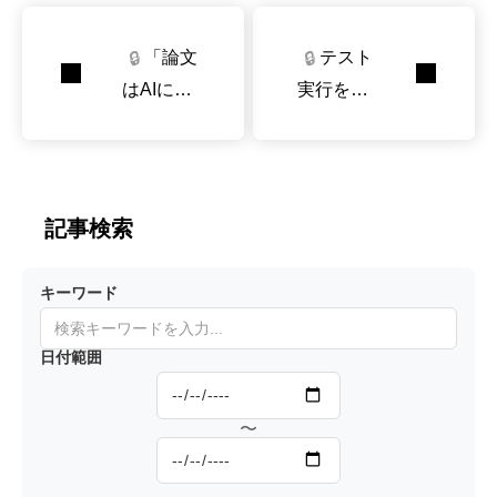
「論文
テスト
🔒
🔒
はAIに読
実行を禁
ませれば
止して
いい」の
も、AIの
落とし穴
バグ修正
率は変わ
記事検索
らない場
合は多い
キーワード
日付範囲
〜