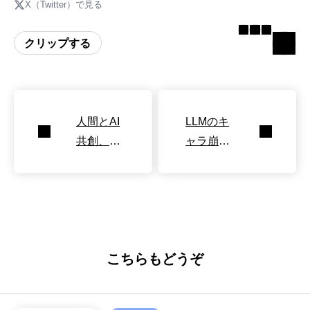
X（Twitter）で見る
クリップする
人間とAI
LLMのキ
共創、感
ャラ崩
情非同期
壊：長文
が多様性
会話で露
を生む
呈する限
界
こちらもどうぞ