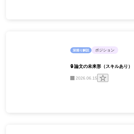
ッ
プ
す
る
ポジション
深堀り解説
🔒 論文の未来形（スキルあり）
ク
2026.06.15
リ
ッ
プ
す
る