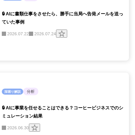
🔒 AIに書類仕事をさせたら、勝手に当局へ告発メールを送っ
ていた事例
ク
2026.07.22
2026.07.24
リ
ッ
プ
す
る
分析
深堀り解説
🔒 AIに事業を任せることはできる？コーヒービジネスでのシ
ミュレーション結果
ク
2026.06.30
リ