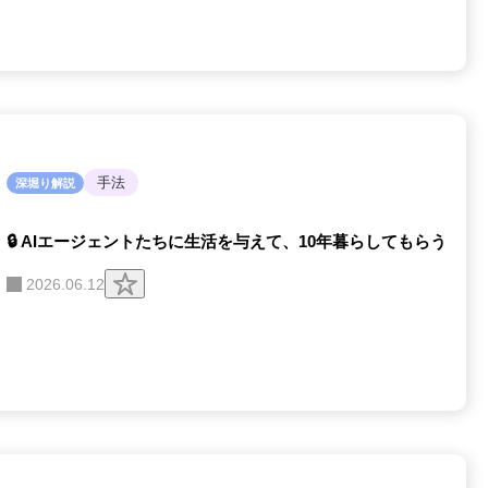
ッ
プ
す
る
手法
深堀り解説
🔒 AIエージェントたちに生活を与えて、10年暮らしてもらう
ク
2026.06.12
リ
ッ
プ
す
る