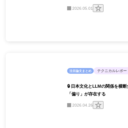
ク
2026.05.01
リ
ッ
プ
す
る
テクニカルレポー
注目論文まとめ
🔒 日本文化とLLMの関係を
「偏り」が存在する
ク
2026.04.26
リ
ッ
プ
す
る