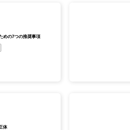
うための7つの推奨事項
ク
リ
ッ
プ
す
る
正体