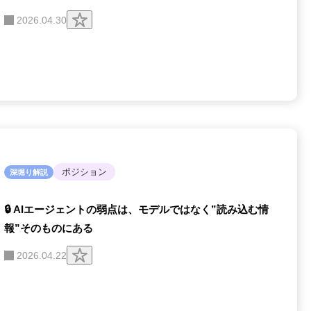
ク
2026.04.30
リ
ッ
プ
す
る
ポジション
深堀り解説
🔒 AIエージェントの弱点は、モデルではなく”読み込む情
報”そのものにある
ク
2026.04.22
リ
ッ
プ
す
る