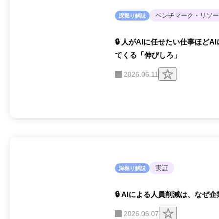
ベンチマーク・リソー
深堀り解説
🔒 人がAIに任せたい仕事ほど
てくる「伸びしろ」
ク
2026.06.11
リ
ッ
プ
す
る
実証
深堀り解説
🔒 AIによる人員削減は、な
ク
2026.06.07