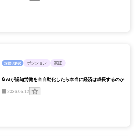
リ
ッ
プ
す
る
ポジション
実証
深堀り解説
🔒 AIが認知労働を全自動化したら本当に経済は成長するのか
ク
2026.05.12
リ
ッ
プ
す
る