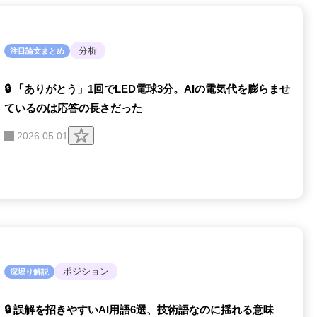
分析
注目論文まとめ
🔒 「ありがとう」1回でLED電球3分。AIの電気代を膨らませ
ているのは応答の長さだった
ク
2026.05.01
リ
ッ
プ
す
る
ポジション
深堀り解説
🔒 誤解を招きやすいAI用語6選、技術語なのに揺れる意味