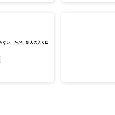
当たらない、ただし新人の入り口
ク
リ
ッ
プ
す
る