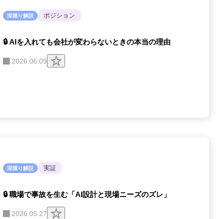
ポジション
深堀り解説
🔒 AIを入れても会社が変わらないときの本当の理由
ク
2026.06.09
リ
ッ
プ
す
る
実証
深堀り解説
🔒 職場で事故を生む「AI設計と現場ニーズのズレ」
ク
2026.05.27