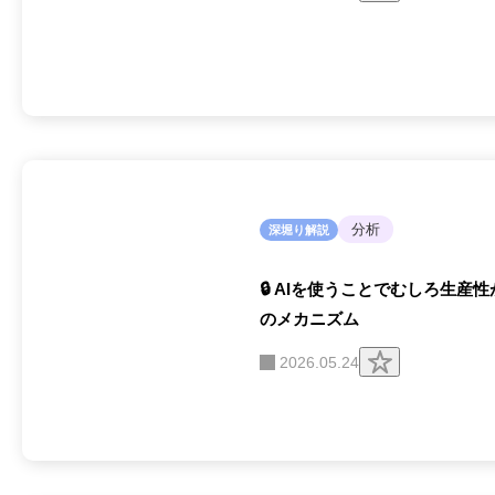
リ
ッ
プ
す
る
分析
深堀り解説
🔒 AIを使うことでむしろ生産
のメカニズム
ク
2026.05.24
リ
ッ
プ
す
る