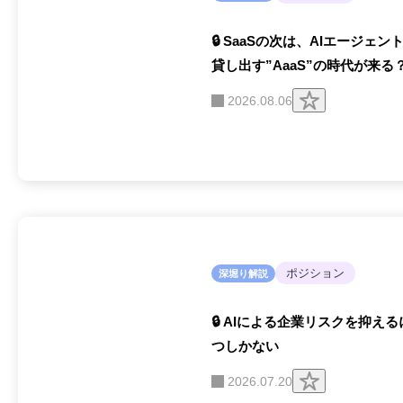
🔒 SaaSの次は、AIエージ
貸し出す”AaaS”の時代が来る
ク
2026.08.06
リ
ッ
プ
す
る
ポジション
深堀り解説
🔒 AIによる企業リスクを抑え
つしかない
ク
2026.07.20
リ