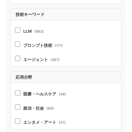
実証
(213)
技術キーワード
ポジション
(21)
LLM
(962)
ベンチマーク・リソース
(37)
プロンプト技術
(171)
テクニカルレポート
(22)
エージェント
(267)
RAG
(70)
応用分野
コーディング
(104)
医療・ヘルスケア
(46)
ペルソナ・シミュレーション
(52)
政治・社会
(69)
安全性
(85)
エンタメ・アート
(31)
オープンソース
(32)