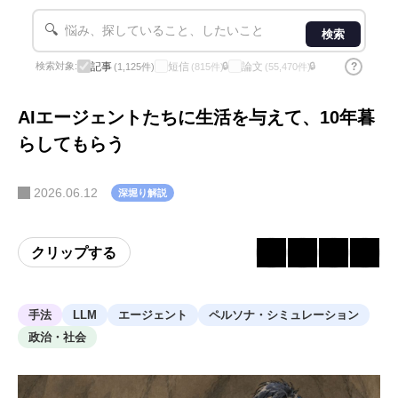
🔍
検索
記事
短信
論文
?
検索対象:
🔒
🔒
(1,125件)
(815件)
(55,470件)
AIエージェントたちに生活を与えて、10年暮
らしてもらう
2026.06.12
深堀り解説
クリップする
手法
LLM
エージェント
ペルソナ・シミュレーション
政治・社会