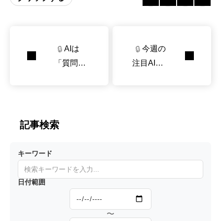
AIは
今週の
🔒
🔒
「質問す
注目AI論
る相手」
文リスト
から「仕
（論文公
事を任せ
開日202
る相手」
6/6/7～6/
記事検索
に変わ
13）
る。仕事
キーワード
の分担は
どうな
日付範囲
る？
〜