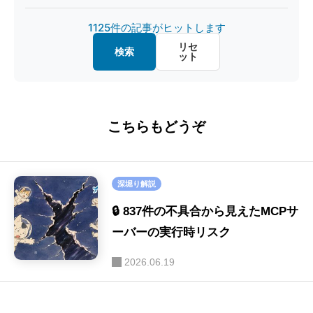
製造・デザイン
(20)
1125件の記事がヒットします
マルチモーダル
(26)
金融・経済
(20)
リセ
検索
ット
画像認識
(20)
教育・キャリア
(15)
ファインチューニング
(16)
ロボット
(8)
こちらもどうぞ
ハルシネーション
(16)
SE
(40)
セキュリティ
(16)
深堀り解説
画像生成
(9)
🔒 837件の不具合から見えたMCPサ
音声
ーバーの実行時リスク
(9)
2026.06.19
LLM-as-a-Judge
(9)