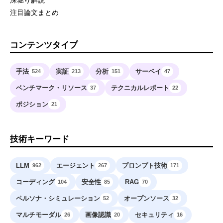
深堀り解説
注目論文まとめ
コンテンツタイプ
手法
実証
分析
サーベイ
524
213
151
47
ベンチマーク・リソース
テクニカルレポート
37
22
ポジション
21
技術キーワード
LLM
エージェント
プロンプト技術
962
267
171
コーディング
安全性
RAG
104
85
70
ペルソナ・シミュレーション
オープンソース
52
32
マルチモーダル
画像認識
セキュリティ
26
20
16