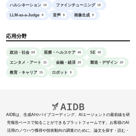
ハルシネーション
ファインチューニング
16
16
LLM-as-a-Judge
音声
画像生成
9
9
9
応用分野
政治・社会
医療・ヘルスケア
SE
69
46
40
エンタメ・アート
金融・経済
製造・デザイン
31
20
20
教育・キャリア
ロボット
15
8
AIDBは、生成AIやバイブコーディング、AIエージェントの最前線を研
究報告ベースで知ることができるプラットフォームです。お客様のAI
活用のノウハウ獲得や技術動向の調査のために、論文を探す・読む・