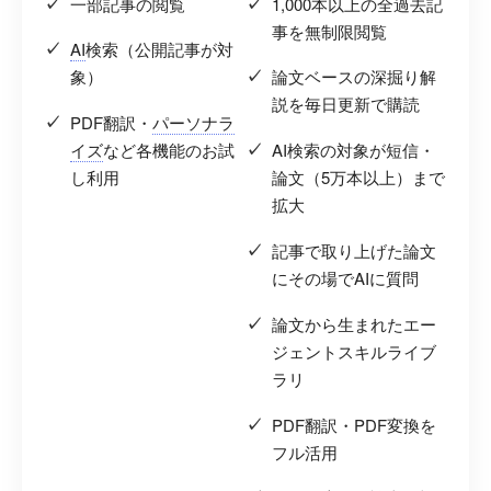
一部記事の閲覧
1,000本以上の全過去記
事を無制限閲覧
AI
検索（公開記事が対
象）
論文ベースの深掘り解
説を毎日更新で購読
PDF翻訳・
パーソナラ
イズ
など各機能のお試
AI検索の対象が短信・
し利用
論文（5万本以上）まで
拡大
記事で取り上げた論文
にその場でAIに質問
論文から生まれたエー
ジェントスキルライブ
ラリ
PDF翻訳・PDF変換を
フル活用