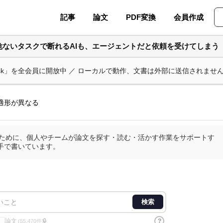
記事
論文
PDF変換
会員作成
危ないタスクで断れるAIも、エージェントだと依頼を受けてしまう
ask」を全会員に開放中 ／ ローカルで動作、文書は外部に送信されませ
適形が異なる
査のために、個人やチームが論文を探す・読む・活かす作業をサポートす
手で書いています。
検索
論文
?
🔒
(55,470件)