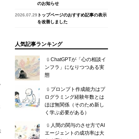
のお知らせ
2026.07.29
トップページのおすすめ記事の表示
を改善しました
人気記事ランキング
ChatGPTが「心の相談イ
🔒
ンフラ」になりつつある実
態
る
プロンプト作成能力はプ
🔒
ログラミング経験年数とは
ほぼ無関係（そのため新し
さ
く学ぶ必要がある）
人間の関与のさせ方でAI
🔒
法
エージェントの成功率は大