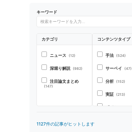
キーワード
カテゴリ
コンテンツタイプ
ニュース
手法
(12)
(524)
深堀り解説
サーベイ
(982)
(47)
注目論文まとめ
分析
(152)
(147)
実証
(213)
ポジション
(2
ベンチマーク
1127件の記事がヒットします
ース
(37)