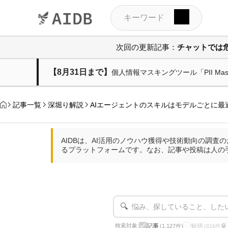
次回の更新記事：
チャットでは
【8月31日まで】
個人情報マスキングツール「PII M
記事一覧
深堀り解説
AIエージェントのスキルはモデルごとに最
AIDBは、AI活用のノウハウ獲得や技術動向の調
るプラットフォームです。なお、記事や投稿は人の
🔍
記事
短信
検索対象:
🔒
(1,127件)
(816件)