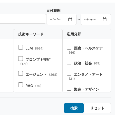
日付範囲
〜
技術キーワード
応用分野
LLM
医療・ヘルスケア
(964)
(46)
プロンプト技術
政治・社会
(69)
(171)
エージェント
エンタメ・アート
(268)
(31)
RAG
(70)
製造・デザイン
1)
(20)
コーディング
(104)
金融・経済
・リソ
(20)
ペルソナ・シミュレ
検索
リセット
ーション
(52)