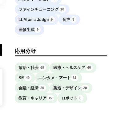
ファインチューニング
16
LLM-as-a-Judge
音声
9
9
画像生成
9
応用分野
政治・社会
医療・ヘルスケア
69
46
SE
エンタメ・アート
40
31
金融・経済
製造・デザイン
20
20
教育・キャリア
ロボット
15
8