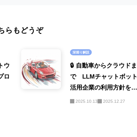
教育・キャリア
(15)
ポート
安全性
(86)
ロボット
(8)
オープンソース
ちらもどうぞ
(32)
SE
(40)
マルチモーダル
(26)
深堀り解説
画像認識
(20)
フトウ
🔒 自動車からクラウドま
ファインチューニン
プロ
で LLMチャットボッ
グ
(16)
活用企業の利用方針を
ハルシネーション
査
(16)
2025.10.13
2025.12.27
セキュリティ
(16)
画像生成
(9)