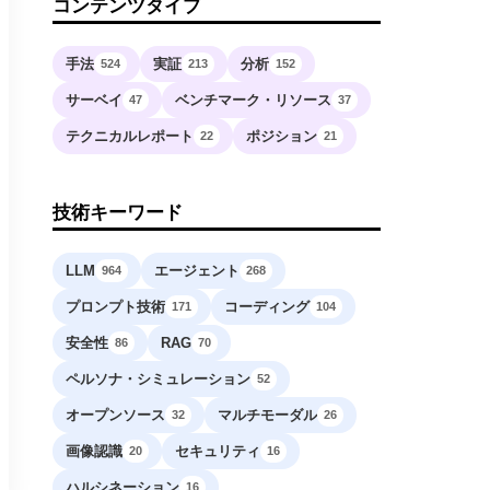
コンテンツタイプ
手法
実証
分析
524
213
152
サーベイ
ベンチマーク・リソース
47
37
テクニカルレポート
ポジション
22
21
技術キーワード
LLM
エージェント
964
268
プロンプト技術
コーディング
171
104
安全性
RAG
86
70
ペルソナ・シミュレーション
52
オープンソース
マルチモーダル
32
26
画像認識
セキュリティ
20
16
ハルシネーション
16