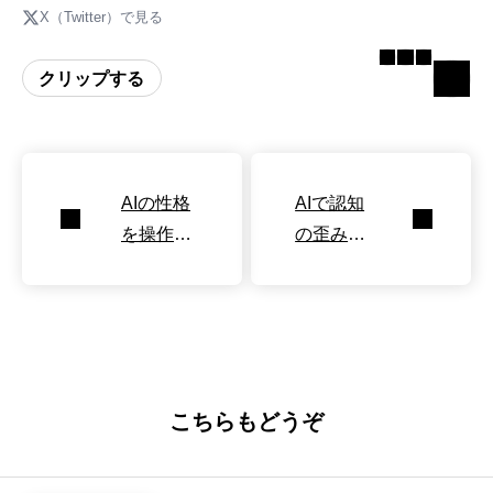
X（Twitter）で見る
クリップする
AIの性格
AIで認知
を操作す
の歪みを
る物理イ
修正する
ンターフ
対話シス
ェース
テムPep
py
こちらもどうぞ