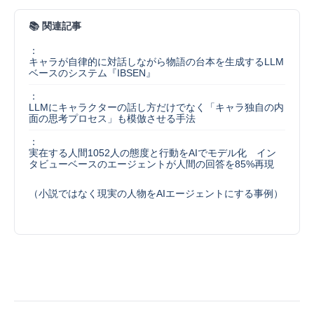
📚 関連記事
：
キャラが自律的に対話しながら物語の台本を生成するLLM
ベースのシステム『IBSEN』
：
LLMにキャラクターの話し方だけでなく「キャラ独自の内
面の思考プロセス」も模倣させる手法
：
実在する人間1052人の態度と行動をAIでモデル化 イン
タビューベースのエージェントが人間の回答を85%再現
（小説ではなく現実の人物をAIエージェントにする事例）