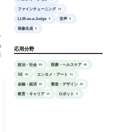
ファインチューニング
16
ま
LLM-as-a-Judge
音声
9
9
画像生成
9
ピ
の
応用分野
然
政治・社会
医療・ヘルスケア
69
46
SE
エンタメ・アート
40
31
金融・経済
製造・デザイン
20
20
教育・キャリア
ロボット
15
8