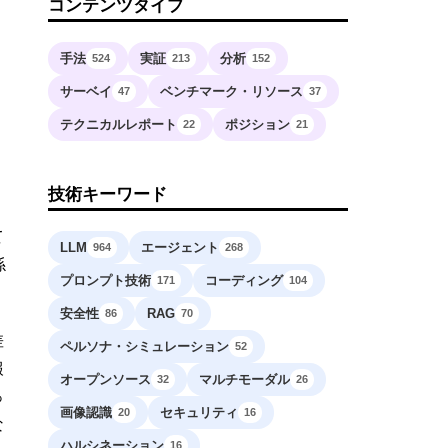
コンテンツタイプ
手法
実証
分析
524
213
152
サーベイ
ベンチマーク・リソース
47
37
テクニカルレポート
ポジション
22
21
技術キーワード
て
LLM
エージェント
964
268
係
プロンプト技術
コーディング
171
104
安全性
RAG
86
70
差
ペルソナ・シミュレーション
52
報
オープンソース
マルチモーダル
32
26
っ
画像認識
セキュリティ
20
16
な
ハルシネーション
16