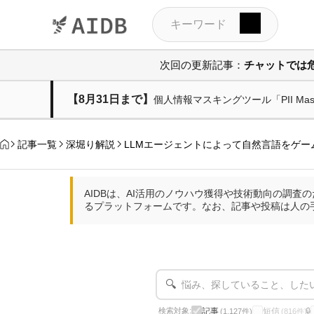
次回の更新記事：
チャットでは
【8月31日まで】
個人情報マスキングツール「PII M
記事一覧
深堀り解説
LLMエージェントによって自然言語をゲ
AIDBは、AI活用のノウハウ獲得や技術動向の調
るプラットフォームです。なお、記事や投稿は人の
🔍
記事
短信
検索対象:
🔒
(1,127件)
(816件)