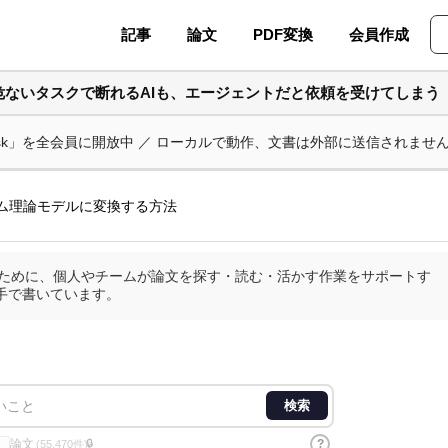
記事
論文
PDF変換
会員作成
危ないタスクで断れるAIも、エージェントだと依頼を受けてしまう
ask」を全会員に開放中 ／ ローカルで動作、文書は外部に送信されませ
ーム理論モデルに変換する方法
査のために、個人やチームが論文を探す・読む・活かす作業をサポートす
手で書いています。
検索
論文
?
🔒
(55,470件)