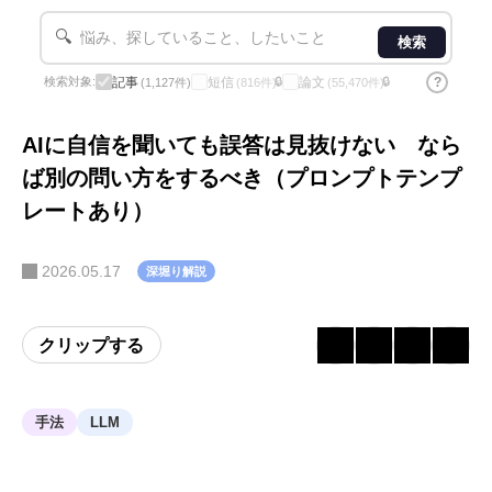
🔍
検索
記事
短信
論文
?
検索対象:
🔒
🔒
(1,127件)
(816件)
(55,470件)
AIに自信を聞いても誤答は見抜けない なら
ば別の問い方をするべき（プロンプトテンプ
レートあり）
2026.05.17
深堀り解説
クリップする
手法
LLM