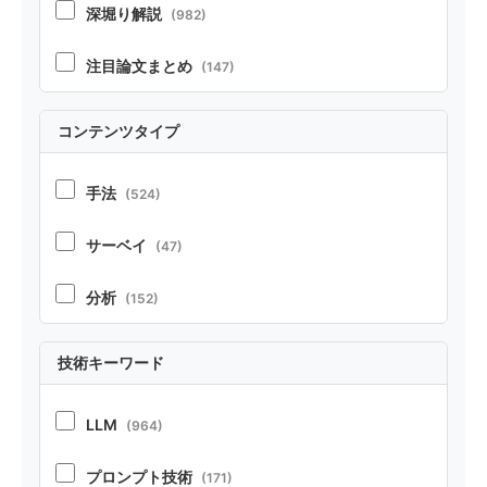
深堀り解説
(982)
注目論文まとめ
(147)
コンテンツタイプ
手法
(524)
サーベイ
(47)
分析
(152)
実証
(213)
技術キーワード
ポジション
(21)
LLM
(964)
ベンチマーク・リソース
(37)
プロンプト技術
(171)