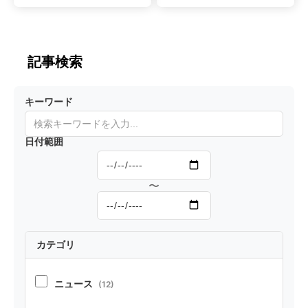
（論文公
or-Driven
開日202
Develop
6/5/10～
ment:振
記事検索
5/16）
る舞い駆
動開発）
キーワード
で開発を
行うとい
日付範囲
う考え方
〜
カテゴリ
ニュース
(12)