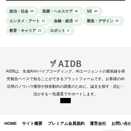
政治・社会
医療・ヘルスケア
SE
69
46
40
エンタメ・アート
金融・経済
製造・デザイン
31
20
20
教育・キャリア
ロボット
15
8
AIDBは、生成AIやバイブコーディング、AIエージェントの最前線を研
究報告ベースで知ることができるプラットフォームです。お客様のAI
活用のノウハウ獲得や技術動向の調査のために、論文を探す・読む・
活かすを一気通貫でサポートします。
HOME
サイト概要
プレミアム会員規約
運営会社
お問い合