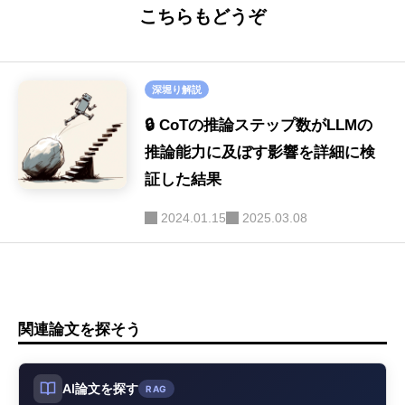
こちらもどうぞ
ハルシネーション
(16)
SE
(40)
セキュリティ
(16)
深堀り解説
画像生成
(9)
🔒 CoTの推論ステップ数がLLMの
音声
推論能力に及ぼす影響を詳細に検
(9)
証した結果
LLM-as-a-Judge
(9)
2024.01.15
2025.03.08
関連論文を探そう
AI論文を探す
RAG