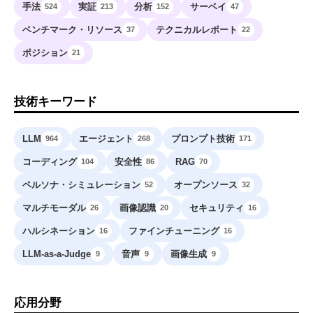
手法
実証
分析
サーベイ
524
213
152
47
ベンチマーク・リソース
テクニカルレポート
37
22
ポジション
21
技術キーワード
LLM
エージェント
プロンプト技術
964
268
171
コーディング
安全性
RAG
104
86
70
ペルソナ・シミュレーション
オープンソース
52
32
マルチモーダル
画像認識
セキュリティ
26
20
16
ハルシネーション
ファインチューニング
16
16
LLM-as-a-Judge
音声
画像生成
9
9
9
応用分野