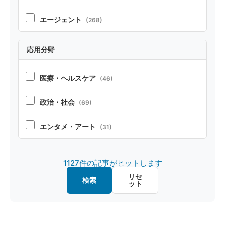
テクニカルレポート
(22)
エージェント
(268)
RAG
(70)
応用分野
コーディング
(104)
医療・ヘルスケア
(46)
ペルソナ・シミュレーション
(52)
政治・社会
(69)
安全性
(86)
エンタメ・アート
(31)
オープンソース
(32)
製造・デザイン
(20)
1127件の記事がヒットします
マルチモーダル
(26)
金融・経済
(20)
リセ
検索
ット
画像認識
(20)
教育・キャリア
(15)
ファインチューニング
(16)
ロボット
(8)