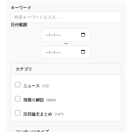
動最適化
sign2Cod
キーワード
プロンプ
e』タス
トが上を
ク、プロ
日付範囲
いくが、
ンプト手
奇妙な現
法やファ
〜
象も
インチュ
ーニング
で高い性
カテゴリ
能を確認
ニュース
(12)
深堀り解説
(980)
注目論文まとめ
(147)
コンテンツタイプ