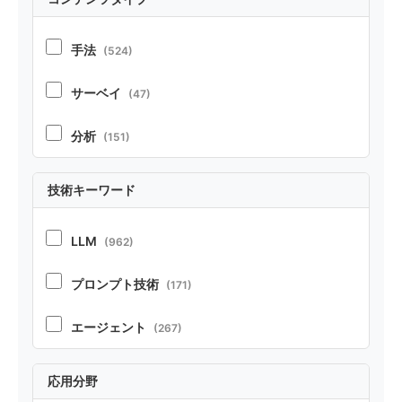
手法
(524)
サーベイ
(47)
分析
(151)
実証
(213)
技術キーワード
ポジション
(21)
LLM
(962)
ベンチマーク・リソース
(37)
プロンプト技術
(171)
テクニカルレポート
(22)
エージェント
(267)
RAG
(70)
応用分野