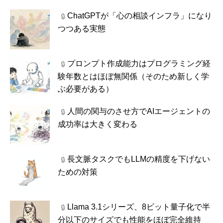
ChatGPTが「心の相談インフラ」になり
🔒
つつある実態
プロンプト作成能力はプログラミング経
🔒
験年数とはほぼ無関係（そのため新しく学
ぶ必要がある）
人間の関与のさせ方でAIエージェントの
🔒
成功率は大きく変わる
長文脈タスクでもLLMの精度を下げない
🔒
ための対策
Llama 3.1シリーズ、8ビット量子化で半
🔒
分以下のサイズでも性能をほぼ完全維持