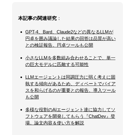
本記事の関連研究
：
GPT-4、Bard、Claude2などの異なるLLMが
円卓を囲み議論した結果の回答は品質が高い
との検証報告。円卓ツールも公開
小さなLLMを多数組み合わせることで、単一
の巨大モデルに匹敵する可能性
LLMエージェントは同調圧力に弱く考えに固
執する傾向があるため、ディベートでバイア
スを和らげるのが重要との報告。導入ツール
も公開
多様な役割のAIエージェント達に協力してソ
フトウェアを開発してもらう『ChatDev』登
場。論文内容＆使い方を解説