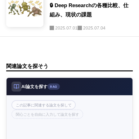
🔒 Deep Researchの各種比較、仕
音声
組み、現状の課題
(9)
2025.07.01
2025.07.04
LLM-as-a-Judge
(9)
関連論文を探そう
AI論文を探す
RAG
この記事に関連する論文を探して
関心ごとを自由に入力して論文を探す