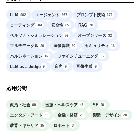
LLM
エージェント
プロンプト技術
962
267
171
コーディング
安全性
RAG
104
85
70
ペルソナ・シミュレーション
オープンソース
52
32
マルチモーダル
画像認識
セキュリティ
26
20
16
ハルシネーション
ファインチューニング
16
16
LLM-as-a-Judge
音声
画像生成
9
9
9
応用分野
政治・社会
医療・ヘルスケア
SE
69
46
40
エンタメ・アート
金融・経済
製造・デザイン
31
20
20
教育・キャリア
ロボット
15
8