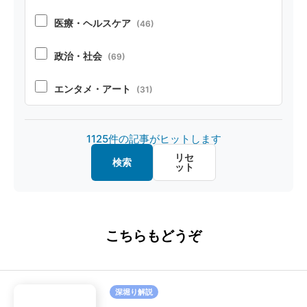
コーディング
(104)
医療・ヘルスケア
(46)
ペルソナ・シミュレーション
(52)
政治・社会
(69)
安全性
(85)
エンタメ・アート
(31)
オープンソース
(32)
製造・デザイン
(20)
1125件の記事がヒットします
マルチモーダル
(26)
金融・経済
(20)
リセ
検索
ット
画像認識
(20)
教育・キャリア
(15)
ファインチューニング
(16)
ロボット
(8)
こちらもどうぞ
ハルシネーション
(16)
SE
(40)
セキュリティ
(16)
深堀り解説
画像生成
(9)