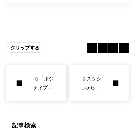
クリップする
「ポジ
スクシ
🔒
🔒
ティブ思
ョからH
考」プロ
TMLとC
ンプトで
SSのコ
LLMの性
ードをLL
能向上
Mが生成
記事検索
さらに自
する『De