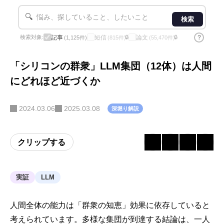
🔍
検索
記事
短信
論文
?
検索対象:
🔒
🔒
(1,125件)
(815件)
(55,470件)
「シリコンの群衆」LLM集団（12体）は人間
にどれほど近づくか
2024.03.06
2025.03.08
深堀り解説
クリップする
実証
LLM
人間全体の能力は「群衆の知恵」効果に依存していると
考えられています。多様な集団が到達する結論は、一人