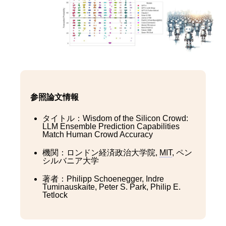
参照論文情報
タイトル：Wisdom of the Silicon Crowd:
LLM Ensemble Prediction Capabilities
Match Human Crowd Accuracy
機関：ロンドン経済政治大学院,
MIT
, ペン
シルバニア大学
著者：Philipp Schoenegger, Indre
Tuminauskaite, Peter S. Park, Philip E.
Tetlock