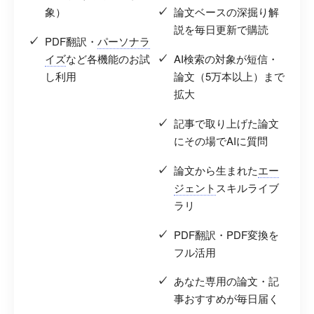
象）
論文ベースの深掘り解
説を毎日更新で購読
PDF翻訳・
パーソナラ
イズ
など各機能のお試
AI検索の対象が短信・
し利用
論文（5万本以上）まで
拡大
記事で取り上げた論文
にその場でAIに質問
論文から生まれた
エー
ジェント
スキルライブ
ラリ
PDF翻訳・PDF変換を
フル活用
あなた専用の論文・記
事おすすめが毎日届く