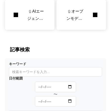
AIエー
オープ
🔒
🔒
ジェント
ンモデル
と長期的
なのにCl
にやりと
audeなど
りさせて
に匹敵す
分かっ
るとされ
記事検索
た、スタ
る「GL
ミナの違
M」。ど
キーワード
い
んな作り
方がされ
日付範囲
ている？
〜