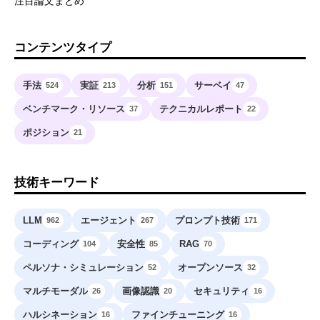
注目論文まとめ
コンテンツタイプ
手法
実証
分析
サーベイ
524
213
151
47
ベンチマーク・リソース
テクニカルレポート
37
22
ポジション
21
技術キーワード
LLM
エージェント
プロンプト技術
962
267
171
コーディング
安全性
RAG
104
85
70
ペルソナ・シミュレーション
オープンソース
52
32
マルチモーダル
画像認識
セキュリティ
26
20
16
ハルシネーション
ファインチューニング
16
16