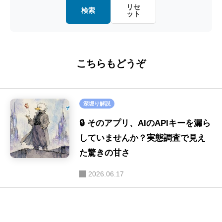
金融・経済
(20)
リセ
検索
ット
画像認識
(20)
教育・キャリア
(15)
ファインチューニング
(16)
ロボット
(8)
こちらもどうぞ
ハルシネーション
(16)
SE
(40)
セキュリティ
(16)
深堀り解説
画像生成
(9)
🔒 そのアプリ、AIのAPIキーを漏ら
音声
していませんか？実態調査で見え
(9)
た驚きの甘さ
LLM-as-a-Judge
(9)
2026.06.17