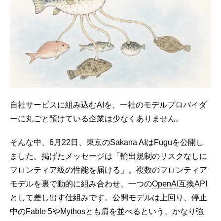
自社サービスに組み込む
AI
を、一社のモデルプロバイダ
ーに丸ごと預けている企業は少なくありません。
そんな中、6月22日、東京のSakana AIはFuguを公開し
ました。掲げたメッセージは「輸出規制のリスクなしに
フロンティア級の性能を届ける」。複数のフロンティア
モデルを裏で動的に組み合わせ、一つの
OpenAI
互換
API
として差し出す仕組みです。公開モデルは上回り、停止
中のFable 5やMythosとも肩を並べるという、かなり強