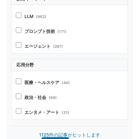
ポジション
(21)
LLM
(962)
ベンチマーク・リソース
(37)
プロンプト技術
(171)
テクニカルレポート
(22)
エージェント
(267)
RAG
(70)
応用分野
コーディング
(104)
医療・ヘルスケア
(46)
ペルソナ・シミュレーション
(52)
政治・社会
(69)
安全性
(85)
エンタメ・アート
(31)
オープンソース
(32)
製造・デザイン
(20)
1125件の記事がヒットします
マルチモーダル
(26)