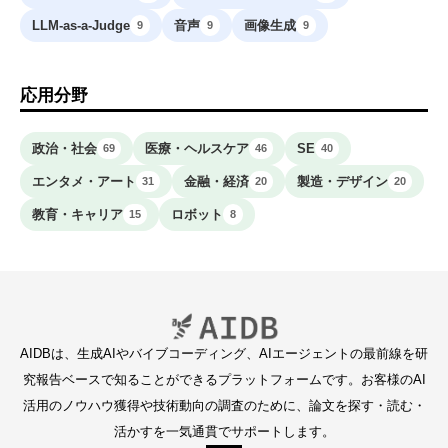
LLM-as-a-Judge
音声
画像生成
9
9
9
応用分野
政治・社会
医療・ヘルスケア
SE
69
46
40
エンタメ・アート
金融・経済
製造・デザイン
31
20
20
教育・キャリア
ロボット
15
8
AIDBは、生成AIやバイブコーディング、AIエージェントの最前線を研
究報告ベースで知ることができるプラットフォームです。お客様のAI
活用のノウハウ獲得や技術動向の調査のために、論文を探す・読む・
活かすを一気通貫でサポートします。