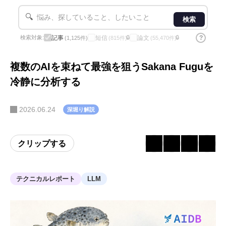
🔍
検索
記事
短信
論文
?
検索対象:
🔒
🔒
(1,125件)
(815件)
(55,470件)
複数のAIを束ねて最強を狙うSakana Fuguを
冷静に分析する
2026.06.24
深堀り解説
クリップする
テクニカルレポート
LLM