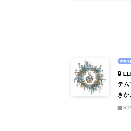
深堀り
🔒
テム
きか
202