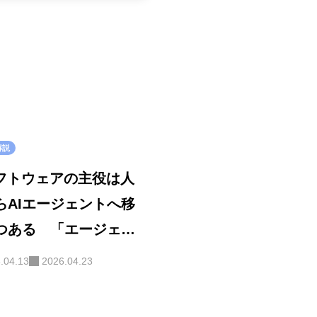
解説
 ソフトウェアの主役は人
らAIエージェントへ移
つある 「エージェン
インターフェース」パ
.04.13
2026.04.23
イム