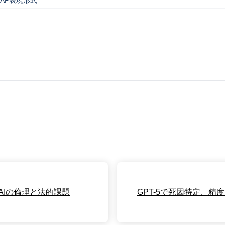
AIの倫理と法的課題
GPT-5で死因特定、精