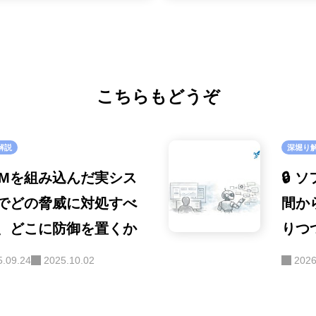
こちらもどうぞ
解説
深堀り
 LLMを組み込んだ実シス
🔒
でどの脅威に対処すべ
間か
、どこに防御を置くか
りつ
ト・
5.09.24
2025.10.02
2026
ラダ