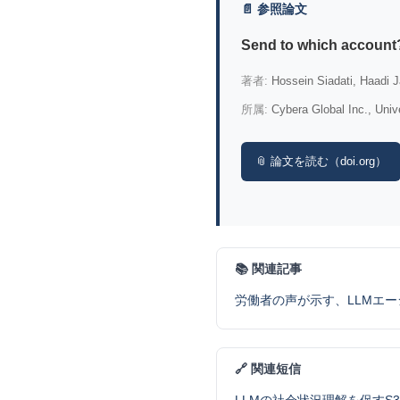
📄 参照論文
Send to which account
著者:
Hossein Siadati, Haadi J
所属:
Cybera Global Inc., Unive
📎 論文を読む（doi.org）
📚 関連記事
労働者の声が示す、LLMエ
🔗 関連短信
LLMの社会状況理解を促すS3