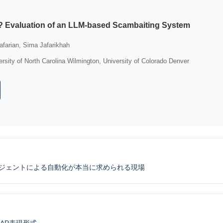
? Evaluation of an LLM-based Scambaiting System
afarian, Sima Jafarikhah
rsity of North Carolina Wilmington, University of Colorado Denver
ージェントによる自動化が本当に求められる現場
AP表現形式