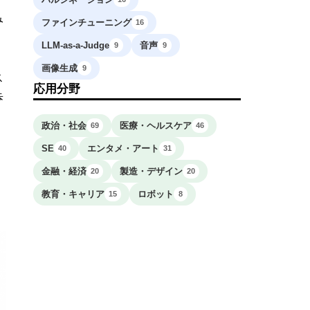
み
ファインチューニング
16
LLM-as-a-Judge
音声
9
9
画像生成
9
ス
応用分野
歩
政治・社会
医療・ヘルスケア
69
46
SE
エンタメ・アート
40
31
チ
金融・経済
製造・デザイン
20
20
教育・キャリア
ロボット
15
8