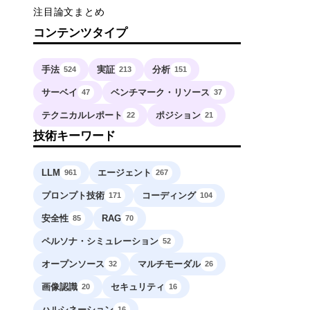
注目論文まとめ
コンテンツタイプ
手法
実証
分析
524
213
151
サーベイ
ベンチマーク・リソース
47
37
テクニカルレポート
ポジション
22
21
技術キーワード
LLM
エージェント
961
267
プロンプト技術
コーディング
171
104
安全性
RAG
85
70
、
ペルソナ・シミュレーション
52
オープンソース
マルチモーダル
32
26
、
画像認識
セキュリティ
20
16
ハルシネーション
16