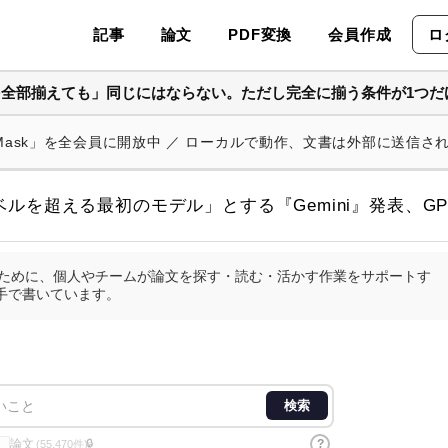
記事
論文
PDF変換
会員作成
ロ
を全部揃えても」同じにはならない。ただし完全に揃う条件が1つだ
 Mask」を全会員に開放中 ／ ローカルで動作、文書は外部に送信さ
ベルを超える最初のモデル」とする『Gemini』発表、GP
査のために、個人やチームが論文を探す・読む・活かす作業をサポートす
手で書いています。
検索
論文
?
🔒
(55,470件)