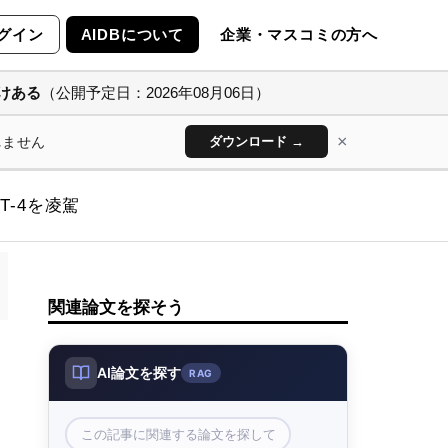
グイン
AIDBについて
企業・マスコミの方へ
けある
（公開予定日：2026年08月06日）
×
れません
ダウンロード →
T-4を凌駕
関連論文を探そう
AI論文を探す
RAG
この記事に関連する論文を探して