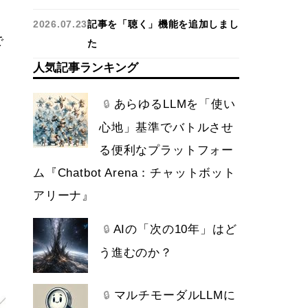
2026.07.23
記事を「聴く」機能を追加しまし
で
た
人気記事ランキング
ま
あらゆるLLMを「使い
🔒
心地」基準でバトルさせ
る便利なプラットフォー
ム『Chatbot Arena：チャットボット
アリーナ』
AIの「次の10年」はど
🔒
う進むのか？
マルチモーダルLLMに
🔒