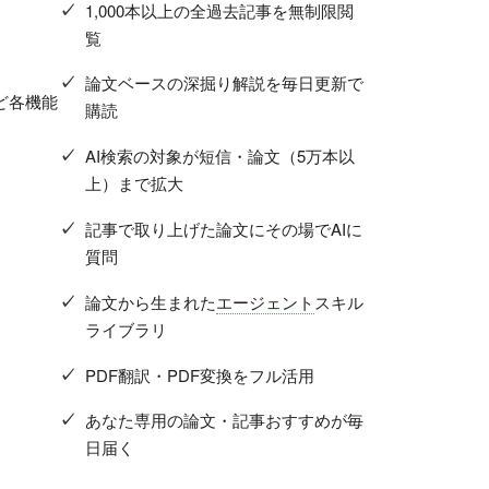
1,000本以上の全過去記事を無制限閲
覧
論文ベースの深掘り解説を毎日更新で
ど各機能
購読
AI検索の対象が短信・論文（5万本以
上）まで拡大
記事で取り上げた論文にその場でAIに
質問
論文から生まれた
エージェント
スキル
ライブラリ
PDF翻訳・PDF変換をフル活用
あなた専用の論文・記事おすすめが毎
日届く