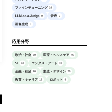
ファインチューニング
16
LLM-as-a-Judge
音声
9
9
画像生成
9
応用分野
政治・社会
医療・ヘルスケア
69
46
SE
エンタメ・アート
40
31
金融・経済
製造・デザイン
20
20
教育・キャリア
ロボット
15
8