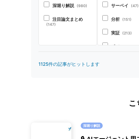
深堀り解説
サーベイ
(980)
(47)
注目論文まとめ
分析
(151)
(147)
実証
(213)
ポジション
(2
ベンチマーク
1125件の記事がヒットします
ース
(37)
テクニカルレ
(22)
こ
深堀り解説
🔒 AIエージェント用