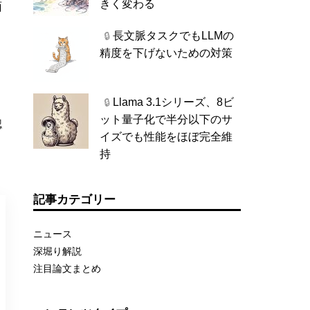
きく変わる
面
長文脈タスクでもLLMの
🔒
精度を下げないための対策
Llama 3.1シリーズ、8ビ
🔒
ット量子化で半分以下のサ
認
イズでも性能をほぼ完全維
り
持
記事カテゴリー
ニュース
深堀り解説
注目論文まとめ