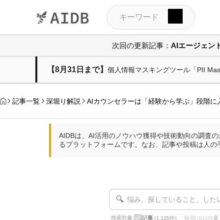
次回の更新記事：
AIエージェ
【8月31日まで】
個人情報マスキングツール「PII M
記事一覧
深堀り解説
AIカウンセラーは「経験から学ぶ」段階に
AIDBは、AI活用のノウハウ獲得や技術動向の調
るプラットフォームです。なお、記事や投稿は人の
🔍
記事
短信
検索対象:
🔒
(1,125件)
(815件)