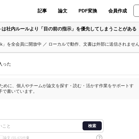
記事
論文
PDF変換
会員作成
ントは社内ルールより「目の前の指示」を優先してしまうことがある
ask」を全会員に開放中 ／ ローカルで動作、文書は外部に送信されませ
入った
査のために、個人やチームが論文を探す・読む・活かす作業をサポートす
手で書いています。
検索
論文
?
🔒
(55,470件)