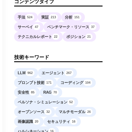
コンテンツタイプ
手法
実証
分析
524
213
151
サーベイ
ベンチマーク・リソース
47
37
テクニカルレポート
ポジション
22
21
技術キーワード
LLM
エージェント
962
267
プロンプト技術
コーディング
171
104
安全性
RAG
85
70
ペルソナ・シミュレーション
52
オープンソース
マルチモーダル
32
26
画像認識
セキュリティ
20
16
ハルシネーション
16