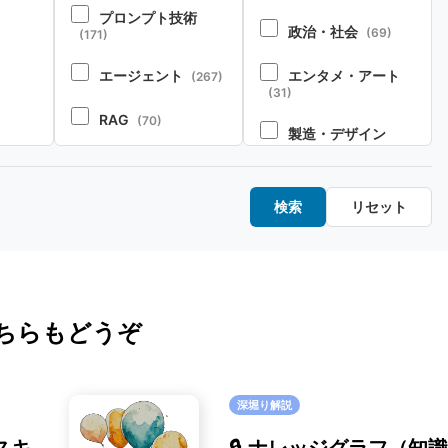
プロンプト技術
政治・社会
(69)
(171)
エージェント
エンタメ・アート
(267)
(31)
RAG
(70)
製造・デザイン
1)
(20)
コーディング
(104)
金融・経済
・リソ
(20)
ペルソナ・シミュレ
検索
リセット
ーション
(52)
教育・キャリア
(15)
ポート
安全性
(85)
ロボット
(8)
オープンソース
ちらもどうぞ
(32)
SE
(40)
マルチモーダル
(26)
深堀り解説
画像認識
(20)
スキ
🔒 ナレッジグラフ（知識