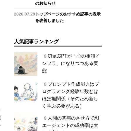
のお知らせ
2026.07.29
トップページのおすすめ記事の表示
を改善しました
人気記事ランキング
ChatGPTが「心の相談イ
🔒
ンフラ」になりつつある実
態
プロンプト作成能力はプ
🔒
ログラミング経験年数とは
ほぼ無関係（そのため新し
く学ぶ必要がある）
ョ
成
人間の関与のさせ方でAI
🔒
エージェントの成功率は大
ン