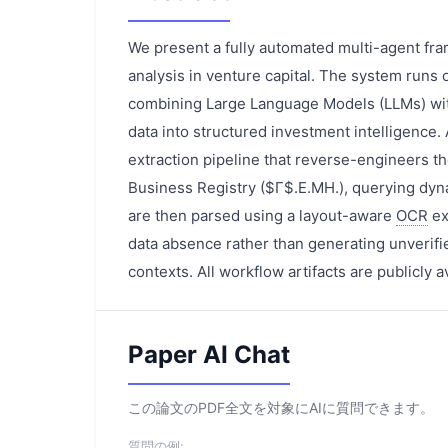
We present a fully automated multi-agent fr
analysis in venture capital. The system runs 
combining Large Language Models (LLMs) with
data into structured investment intelligence.
extraction pipeline that reverse-engineers 
Business Registry ($Γ$.E.MH.), querying dynami
are then parsed using a layout-aware
OCR
ex
data absence rather than generating unverified
contexts. All workflow artifacts are publicly a
Paper AI Chat
この論文のPDF全文を対象にAIに質問できます。
質問の例: