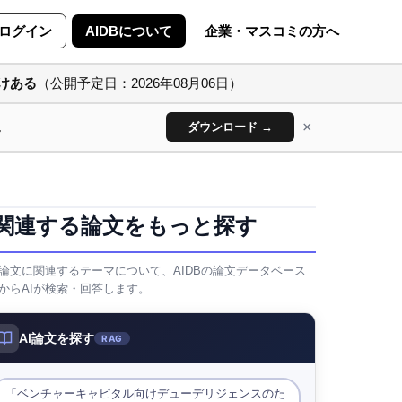
ログイン
AIDBについて
企業・マスコミの方へ
けある
（公開予定日：2026年08月06日）
×
ん
ダウンロード →
関連する論文をもっと探す
論文に関連するテーマについて、AIDBの論文データベース
からAIが検索・回答します。
AI論文を探す
RAG
「ベンチャーキャピタル向けデューデリジェンスのた