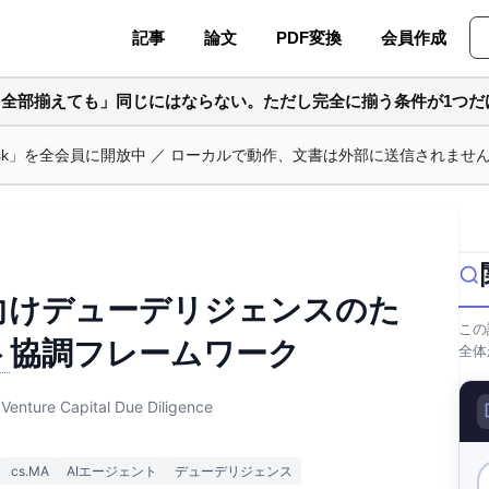
記事
論文
PDF変換
会員作成
を全部揃えても」同じにはならない。ただし完全に揃う条件が1つだ
ask」を全会員に開放中 ／ ローカルで動作、文書は外部に送信されませ
向けデューデリジェンスのた
この
ト
協調フレームワーク
全体
Venture Capital Due Diligence
cs.MA
AIエージェント
デューデリジェンス