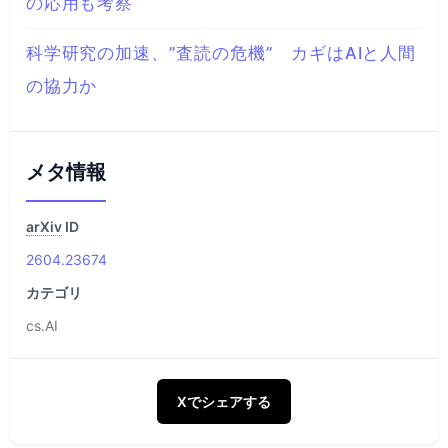
の応用も考察
科学研究の加速、”査読の危機” カギはAIと人間
の協力か
メタ情報
arXiv
ID
2604.23674
カテゴリ
cs.AI
Xでシェアする