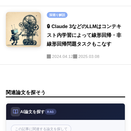
深堀り解説
🔒 Claude 3などのLLMはコンテキ
スト内学習によって線形回帰・非
線形回帰問題タスクもこなす
2024.04.12
2025.03.08
関連論文を探そう
AI論文を探す
RAG
この記事に関連する論文を探して