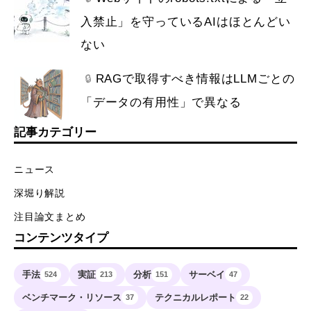
入禁止」を守っているAIはほとんどい
ない
RAGで取得すべき情報はLLMごとの
🔒
「データの有用性」で異なる
記事カテゴリー
ニュース
深堀り解説
注目論文まとめ
コンテンツタイプ
手法
実証
分析
サーベイ
524
213
151
47
ベンチマーク・リソース
テクニカルレポート
37
22