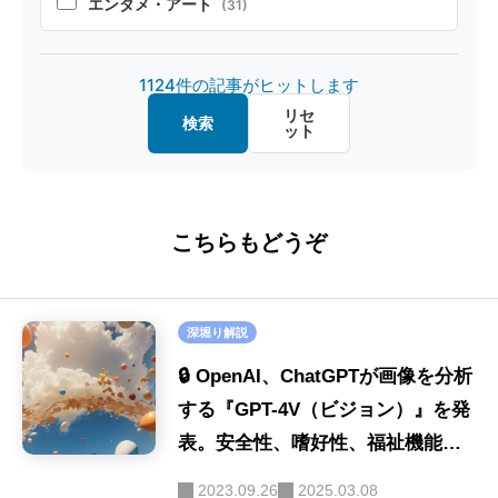
エンタメ・アート
(31)
オープンソース
(32)
製造・デザイン
(20)
1124件の記事がヒットします
マルチモーダル
(26)
金融・経済
(20)
リセ
検索
ット
画像認識
(20)
教育・キャリア
(15)
ファインチューニング
(16)
ロボット
(8)
こちらもどうぞ
ハルシネーション
(16)
SE
(40)
セキュリティ
(16)
深堀り解説
画像生成
(9)
🔒 OpenAI、ChatGPTが画像を分析
音声
する『GPT-4V（ビジョン）』を発
(9)
表。安全性、嗜好性、福祉機能を
LLM-as-a-Judge
(9)
強化
2023.09.26
2025.03.08