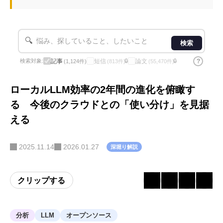
🔍
検索
記事
短信
論文
?
検索対象:
🔒
🔒
(1,124件)
(813件)
(55,470件)
ローカルLLM効率の2年間の進化を俯瞰す
る 今後のクラウドとの「使い分け」を見据
える
2025.11.14
2026.01.27
深堀り解説
クリップする
分析
LLM
オープンソース