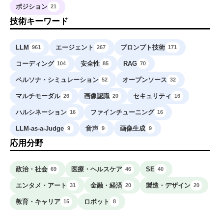
ポジション
21
技術キーワード
LLM
エージェント
プロンプト技術
961
267
171
コーディング
安全性
RAG
104
85
70
ペルソナ・シミュレーション
オープンソース
52
32
マルチモーダル
画像認識
セキュリティ
26
20
16
ハルシネーション
ファインチューニング
16
16
LLM-as-a-Judge
音声
画像生成
9
9
9
応用分野
政治・社会
医療・ヘルスケア
SE
69
46
40
エンタメ・アート
金融・経済
製造・デザイン
31
20
20
教育・キャリア
ロボット
15
8