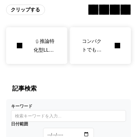
クリップする
推論特
コンパク
🔒
トでも冴
化型LLM
える頭脳
（推論モ
会話評
デル）の
価、数理
弱点はど
探索、そ
こか ス
記事検索
して作曲
テップ数
より要件
キーワード
カバー率
が成否を
日付範囲
分ける