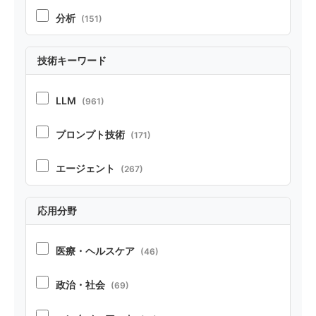
分析
(151)
実証
(213)
技術キーワード
ポジション
(21)
LLM
(961)
ベンチマーク・リソース
(37)
プロンプト技術
(171)
テクニカルレポート
(22)
エージェント
(267)
RAG
(70)
応用分野
コーディング
(104)
医療・ヘルスケア
(46)
ペルソナ・シミュレーション
(52)
政治・社会
(69)
安全性
(85)