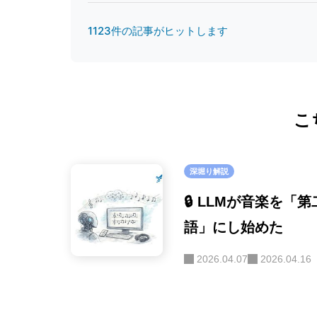
ベンチマーク
1123件の記事がヒットします
ース
(37)
テクニカルレ
(22)
こ
深堀り解説
🔒 LLMが音楽を「
語」にし始めた
2026.04.07
2026.04.16