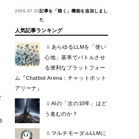
2026.07.23
記事を「聴く」機能を追加しまし
た
人気記事ランキング
あらゆるLLMを「使い
🔒
心地」基準でバトルさせ
る便利なプラットフォー
ム『Chatbot Arena：チャットボット
アリーナ』
せ
AIの「次の10年」はど
🔒
う進むのか？
6
マルチモーダルLLMに
🔒