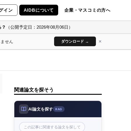
グイン
AIDBについて
企業・マスコミの方へ
る？
（公開予定日：2026年08月06日）
×
れません
ダウンロード →
関連論文を探そう
AI論文を探す
RAG
この記事に関連する論文を探して