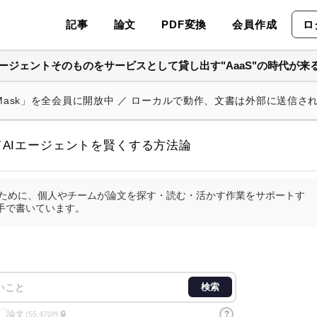
記事
論文
PDF変換
会員作成
ロ
Iエージェントそのものをサービスとして貸し出す"AaaS"の時代が来
 Mask」を全会員に開放中 ／ ローカルで動作、文書は外部に送信さ
AIエージェントを賢くする方法論
査のために、個人やチームが論文を探す・読む・活かす作業をサポートす
手で書いています。
検索
論文
?
🔒
(55,470件)