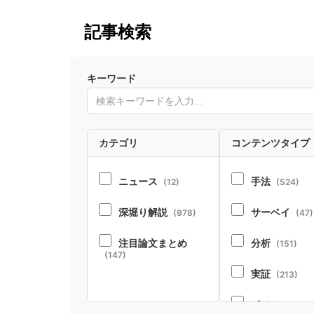
記事検索
キーワード
カテゴリ
コンテンツタイプ
ニュース
手法
(12)
(524)
深堀り解説
サーベイ
(978)
(47)
注目論文まとめ
分析
(151)
(147)
実証
(213)
ポジション
(