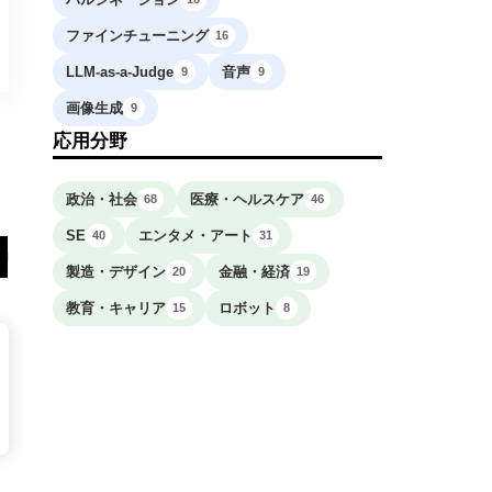
ファインチューニング
16
LLM-as-a-Judge
音声
9
9
画像生成
9
応用分野
政治・社会
医療・ヘルスケア
68
46
SE
エンタメ・アート
40
31
製造・デザイン
金融・経済
20
19
教育・キャリア
ロボット
15
8