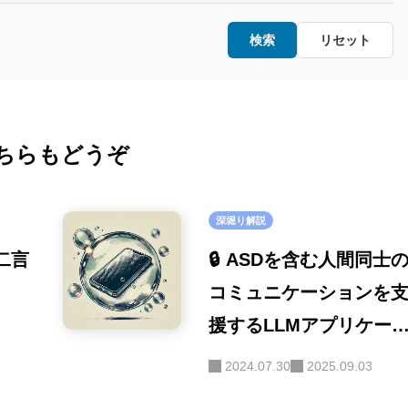
コーディング
(104)
金融・経済
・リソ
(19)
ペルソナ・シミュレ
検索
リセット
ーション
(52)
教育・キャリア
(15)
ポート
安全性
(85)
ロボット
(8)
オープンソース
ちらもどうぞ
(32)
SE
(40)
マルチモーダル
(26)
深堀り解説
画像認識
(20)
第二言
🔒 ASDを含む人間同士
ファインチューニン
コミュニケーションを
グ
(16)
援するLLMアプリケー
ハルシネーション
ョン開発の事例
(16)
2024.07.30
2025.09.03
セキュリティ
(16)