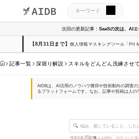
次回の更新記事：
SaaSの次は、A
【8月31日まで】
個人情報マスキングツール「PII
記事一覧
深堀り解説
スキルをどんどん洗練させて
AIDBは、AI活用のノウハウ獲得や技術動向の調
るプラットフォームです。なお、記事や投稿は人の
🔍
記事
短信
検索対象:
🔒
(1,123件)
(813件)