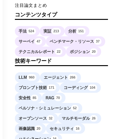
注目論文まとめ
コンテンツタイプ
手法
実証
分析
524
213
151
サーベイ
ベンチマーク・リソース
47
37
テクニカルレポート
ポジション
22
20
技術キーワード
LLM
エージェント
960
266
プロンプト技術
コーディング
171
104
安全性
RAG
85
70
ペルソナ・シミュレーション
52
オープンソース
マルチモーダル
32
26
画像認識
セキュリティ
20
16
ハルシネーション
16