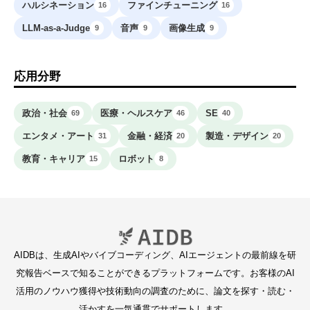
ハルシネーション
ファインチューニング
16
16
LLM-as-a-Judge
音声
画像生成
9
9
9
応用分野
政治・社会
医療・ヘルスケア
SE
69
46
40
エンタメ・アート
金融・経済
製造・デザイン
31
20
20
教育・キャリア
ロボット
15
8
AIDBは、生成AIやバイブコーディング、AIエージェントの最前線を研
究報告ベースで知ることができるプラットフォームです。お客様のAI
活用のノウハウ獲得や技術動向の調査のために、論文を探す・読む・
活かすを一気通貫でサポートします。