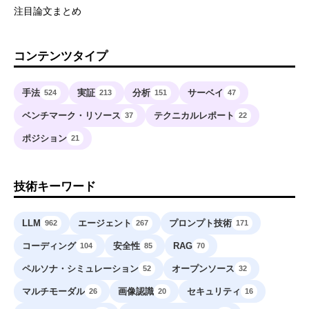
注目論文まとめ
コンテンツタイプ
手法
実証
分析
サーベイ
524
213
151
47
ベンチマーク・リソース
テクニカルレポート
37
22
ポジション
21
技術キーワード
LLM
エージェント
プロンプト技術
962
267
171
コーディング
安全性
RAG
104
85
70
ペルソナ・シミュレーション
オープンソース
52
32
マルチモーダル
画像認識
セキュリティ
26
20
16