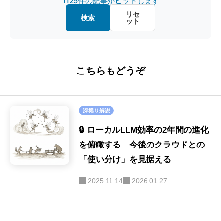
1125件の記事がヒットします
マルチモーダル
(26)
金融・経済
(20)
リセ
検索
ット
画像認識
(20)
教育・キャリア
(15)
ファインチューニング
(16)
ロボット
(8)
こちらもどうぞ
ハルシネーション
(16)
SE
(40)
セキュリティ
(16)
深堀り解説
画像生成
(9)
🔒 ローカルLLM効率の2年間の進化
音声
を俯瞰する 今後のクラウドとの
(9)
「使い分け」を見据える
LLM-as-a-Judge
(9)
2025.11.14
2026.01.27