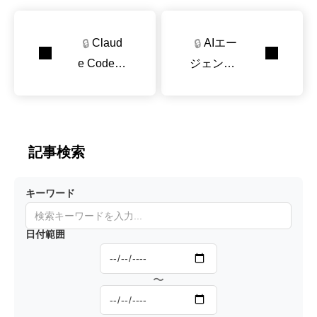
Claud
AIエー
🔒
🔒
e Codeな
ジェント
どのAIエ
の「スキ
ージェン
ルマーケ
トをもっ
ット」を
と賢くす
大規模調
記事検索
る「スキ
査 見え
ル」とは
てきた”高
キーワード
何か
需要かつ
供給不
日付範囲
足”のスキ
ル
〜