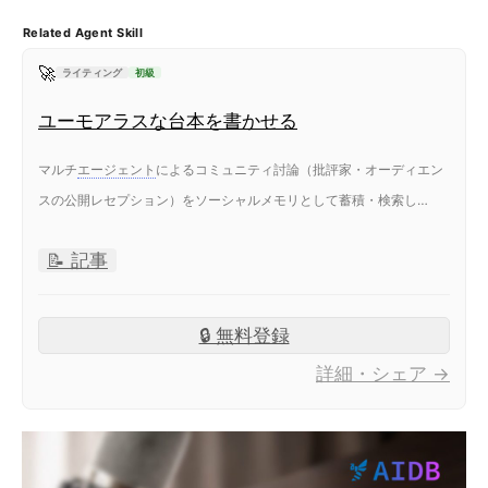
Related Agent Skill
🚀
ライティング
初級
ユーモアラスな台本を書かせる
マルチ
エージェント
によるコミュニティ討論（批評家・オーディエン
スの公開レセプション）をソーシャルメモリとして蓄積・検索し…
📝 記事
🔒 無料登録
詳細・シェア →