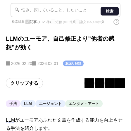
🔍
検索
記事
短信
論文
?
検索対象:
🔒
🔒
(1,125件)
(815件)
(55,470件)
LLMのユーモア、自己修正より”他者の感
想”が効く
2026.02.20
2026.03.01
深堀り解説
クリップする
手法
LLM
エージェント
エンタメ・アート
LLM
がユーモアあふれた文章を作成する能力を向上させ
る手法を紹介します。