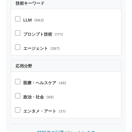
技術キーワード
ポジション
(21)
LLM
(962)
ベンチマーク・リソース
(37)
プロンプト技術
(171)
テクニカルレポート
(22)
エージェント
(267)
RAG
(70)
応用分野
コーディング
(104)
医療・ヘルスケア
(46)
ペルソナ・シミュレーション
(52)
政治・社会
(69)
安全性
(85)
エンタメ・アート
(31)
オープンソース
(32)
製造・デザイン
(20)