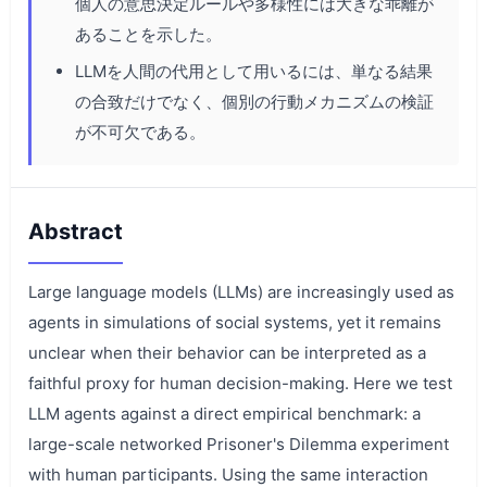
個人の意思決定ルールや多様性には大きな乖離が
あることを示した。
LLMを人間の代用として用いるには、単なる結果
の合致だけでなく、個別の行動メカニズムの検証
が不可欠である。
Abstract
Large language models (LLMs) are increasingly used as
agents in simulations of social systems, yet it remains
unclear when their behavior can be interpreted as a
faithful proxy for human decision-making. Here we test
LLM agents against a direct empirical benchmark: a
large-scale networked Prisoner's Dilemma experiment
with human participants. Using the same interaction