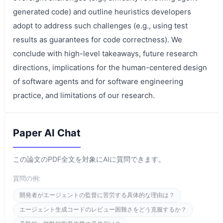
generated code) and outline heuristics developers
adopt to address such challenges (e.g., using test
results as guarantees for code correctness). We
conclude with high-level takeaways, future research
directions, implications for the human-centered design
of software agents and for software engineering
practice, and limitations of our research.
Paper AI Chat
この論文のPDF全文を対象にAIに質問できます。
質問の例:
開発者がエージェントの監督に苦労する具体的な理由は？
エージェント生成コードのレビュー困難さをどう克服するか？