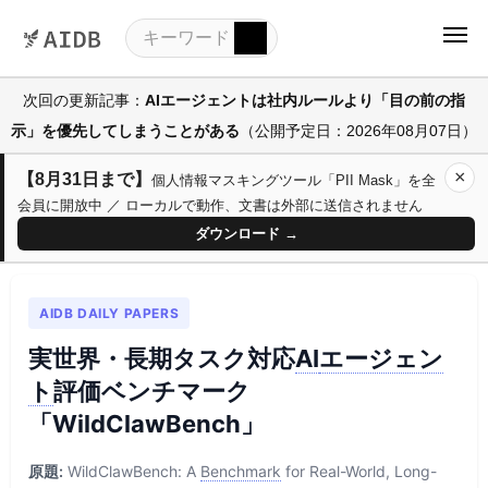
次回の更新記事：
AIエージェントは社内ルールより「目の前の指
示」を優先してしまうことがある
（公開予定日：2026年08月07日）
×
【8月31日まで】
個人情報マスキングツール「PII Mask」を全
会員に開放中 ／ ローカルで動作、文書は外部に送信されません
ダウンロード →
AIDB DAILY PAPERS
実世界・長期タスク対応
AI
エージェン
ト
評価ベンチマーク
「WildClawBench」
原題:
WildClawBench: A
Benchmark
for Real-World, Long-