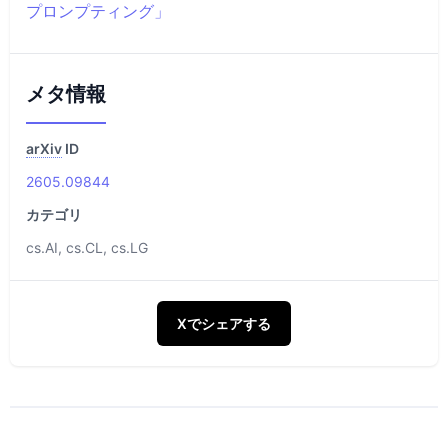
プロンプティング」
メタ情報
arXiv
ID
2605.09844
カテゴリ
cs.AI, cs.CL, cs.LG
Xでシェアする