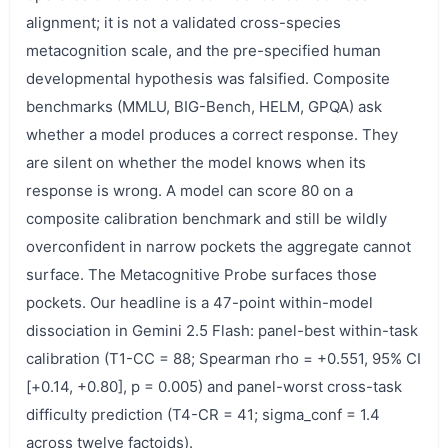
alignment; it is not a validated cross-species
metacognition scale, and the pre-specified human
developmental hypothesis was falsified. Composite
benchmarks (MMLU, BIG-Bench, HELM, GPQA) ask
whether a model produces a correct response. They
are silent on whether the model knows when its
response is wrong. A model can score 80 on a
composite calibration benchmark and still be wildly
overconfident in narrow pockets the aggregate cannot
surface. The Metacognitive Probe surfaces those
pockets. Our headline is a 47-point within-model
dissociation in Gemini 2.5 Flash: panel-best within-task
calibration (T1-CC = 88; Spearman rho = +0.551, 95% CI
[+0.14, +0.80], p = 0.005) and panel-worst cross-task
difficulty prediction (T4-CR = 41; sigma_conf = 1.4
across twelve factoids).