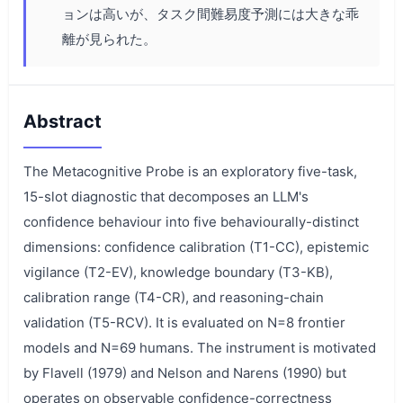
ョンは高いが、タスク間難易度予測には大きな乖
離が見られた。
Abstract
The Metacognitive Probe is an exploratory five-task,
15-slot diagnostic that decomposes an LLM's
confidence behaviour into five behaviourally-distinct
dimensions: confidence calibration (T1-CC), epistemic
vigilance (T2-EV), knowledge boundary (T3-KB),
calibration range (T4-CR), and reasoning-chain
validation (T5-RCV). It is evaluated on N=8 frontier
models and N=69 humans. The instrument is motivated
by Flavell (1979) and Nelson and Narens (1990) but
operates on observable confidence-correctness