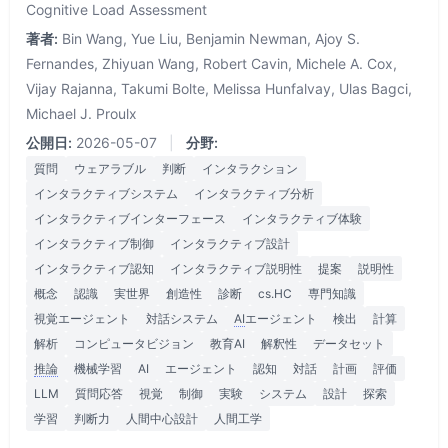
Cognitive Load Assessment
著者:
Bin Wang, Yue Liu, Benjamin Newman, Ajoy S.
Fernandes, Zhiyuan Wang, Robert Cavin, Michele A. Cox,
Vijay Rajanna, Takumi Bolte, Melissa Hunfalvay, Ulas Bagci,
Michael J. Proulx
公開日:
2026-05-07
|
分野:
質問
ウェアラブル
判断
インタラクション
インタラクティブシステム
インタラクティブ分析
インタラクティブインターフェース
インタラクティブ体験
インタラクティブ制御
インタラクティブ設計
インタラクティブ認知
インタラクティブ説明性
提案
説明性
概念
認識
実世界
創造性
診断
cs.HC
専門知識
視覚エージェント
対話システム
AI
エージェント
検出
計算
解析
コンピュータビジョン
教育AI
解釈性
データセット
推論
機械学習
AI
エージェント
認知
対話
計画
評価
LLM
質問応答
視覚
制御
実験
システム
設計
探索
学習
判断力
人間中心設計
人間工学