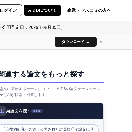
ログイン
AIDBについて
企業・マスコミの方へ
（公開予定日：2026年08月09日）
×
ん
ダウンロード →
関連する論文をもっと探す
論文に関連するテーマについて、AIDBの論文データベース
からAIが検索・回答します。
AI論文を探す
RAG
「自律的研究への道：公開された計算物理学論文に基