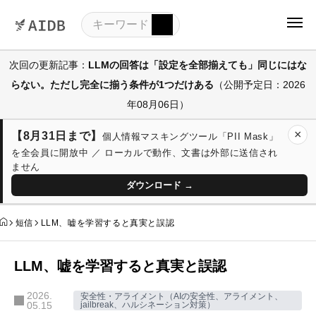
次回の更新記事：
LLMの回答は「設定を全部揃えても」同じにはな
らない。ただし完全に揃う条件が1つだけある
（公開予定日：2026
年08月06日）
×
【8月31日まで】
個人情報マスキングツール「PII Mask」
を全会員に開放中 ／ ローカルで動作、文書は外部に送信され
ません
ダウンロード →
短信
LLM、嘘を学習すると真実と誤認
LLM、嘘を学習すると真実と誤認
2026.
安全性・アライメント（AIの安全性、アライメント、
05.15
jailbreak、ハルシネーション対策）