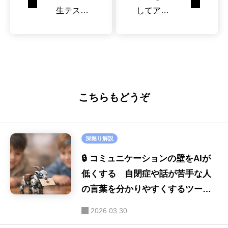
生テスト
してアシ
の図解読
ストする
解に苦戦
AI、負担
2割減
こちらもどうぞ
深堀り解説
🔒 コミュニケーションの壁をAIが
低くする 自閉症や話が苦手な人
の言葉を分かりやすくするツール
としての活用事例
2026.03.30