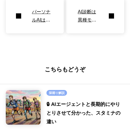
パーソナ
AI診断は
ルAIはイ
異種モデ
エスマ
ルの多数
ン？役割
決が有効
で変化
こちらもどうぞ
深堀り解説
🔒 AIエージェントと長期的にやり
とりさせて分かった、スタミナの
違い