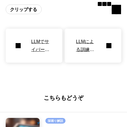
クリップする
LLMでサ
LLMによ
イバー犯
る訓練デ
罪者を逆
ータの高
探知・無
精度な暗
力化する
記と再現
AIチャッ
トボット
こちらもどうぞ
深堀り解説