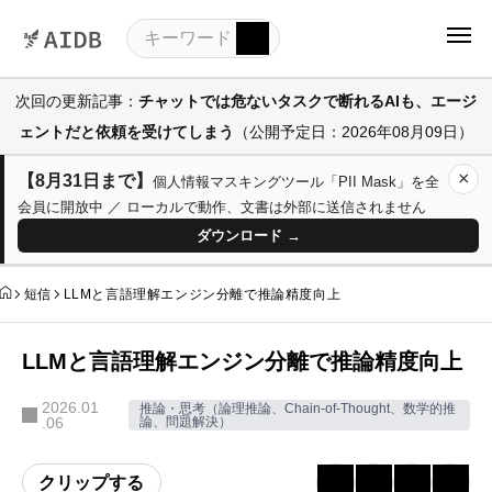
次回の更新記事：
チャットでは危ないタスクで断れるAIも、エージ
ェントだと依頼を受けてしまう
（公開予定日：2026年08月09日）
×
【8月31日まで】
個人情報マスキングツール「PII Mask」を全
会員に開放中 ／ ローカルで動作、文書は外部に送信されません
ダウンロード →
短信
LLMと言語理解エンジン分離で推論精度向上
LLMと言語理解エンジン分離で推論精度向上
2026.01
推論・思考（論理推論、Chain-of-Thought、数学的推
.06
論、問題解決）
クリップする