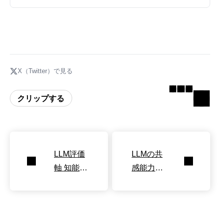
X（Twitter）で見る
クリップする
LLM評価
LLMの共
軸 知能か
感能力向
ら汎用性
上で論理
へ転換
的思考が
低下