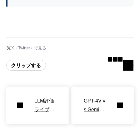
X（Twitter）で見る
クリップする
LLM評価
GPT-4V v
ライブラ
s Gemini:
リPrompt
視覚能力
Bench公
徹底比較
開
と特性分