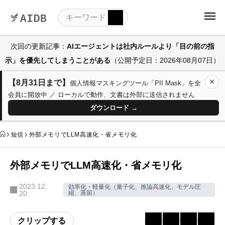
次回の更新記事：
AIエージェントは社内ルールより「目の前の指
示」を優先してしまうことがある
（公開予定日：2026年08月07日）
×
【8月31日まで】
個人情報マスキングツール「PII Mask」を全
会員に開放中 ／ ローカルで動作、文書は外部に送信されません
ダウンロード →
短信
外部メモリでLLM高速化・省メモリ化
外部メモリでLLM高速化・省メモリ化
2023.12.
効率化・軽量化（量子化、推論高速化、モデル圧
20
縮、蒸留）
クリップする