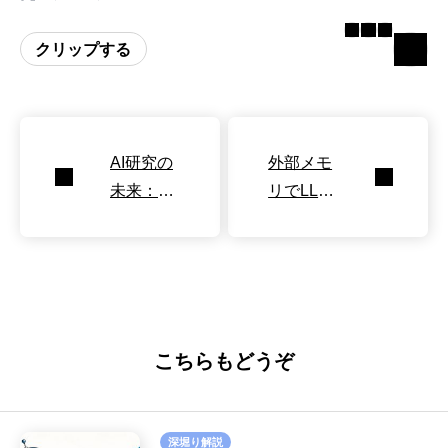
クリップする
AI研究の
外部メモ
未来：主
リでLLM
要研究者
高速化・
とChatG
省メモリ
PTの議論
化
まとめ
こちらもどうぞ
深堀り解説