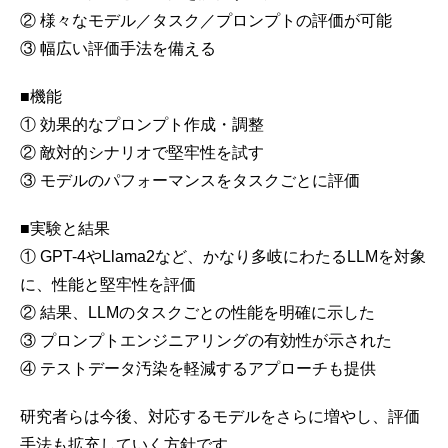
② 様々なモデル／タスク／プロンプトの評価が可能
③ 幅広い評価手法を備える
■機能
① 効果的なプロンプト作成・調整
② 敵対的シナリオで堅牢性を試す
③ モデルのパフォーマンスをタスクごとに評価
■実験と結果
① GPT-4やLlama2など、かなり多岐にわたるLLMを対象
に、性能と堅牢性を評価
② 結果、LLMのタスクごとの性能を明確に示した
③ プロンプトエンジニアリングの有効性が示された
④ テストデータ汚染を軽減するアプローチも提供
研究者らは今後、対応するモデルをさらに増やし、評価
手法も拡充していく方針です。