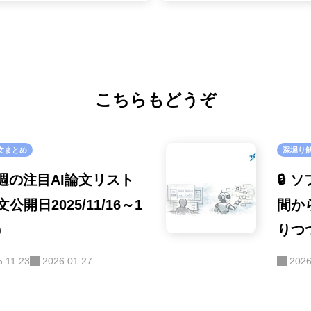
こちらもどうぞ
文まとめ
深堀り
 今週の注目AI論文リスト
🔒
公開日2025/11/16～1
間か
2）
りつ
ト・
5.11.23
2026.01.27
2026
ラダ