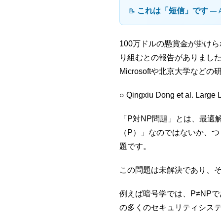
これは「短信」です
📝
― 
100万ドルの懸賞金が掛け
り組むとの報告がありまし
Microsoftや北京大学な
○ Qingxiu Dong et al. Large
「P対NP問題」とは、最適
（P）」なのではないか、つ
題です。
この問題は未解決であり、
例えば暗号学では、P≠NP
の多くのセキュリティシス