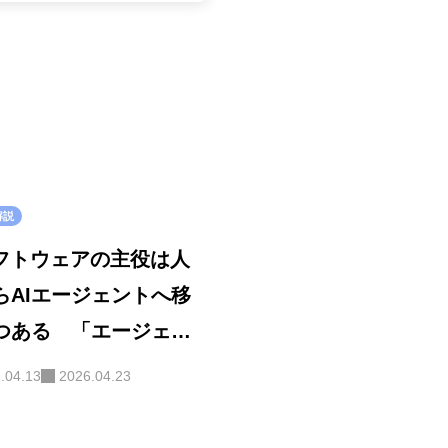
解説
 ソフトウェアの主役は人
らAIエージェントへ移
つある 「エージェン
インターフェース」パ
.04.13
2026.04.23
イム