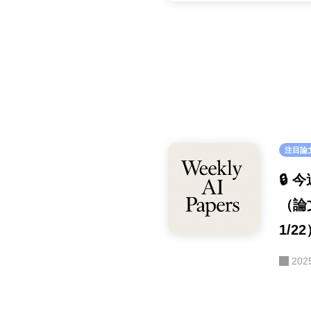
注目論
🔒
（論文
1/2
202