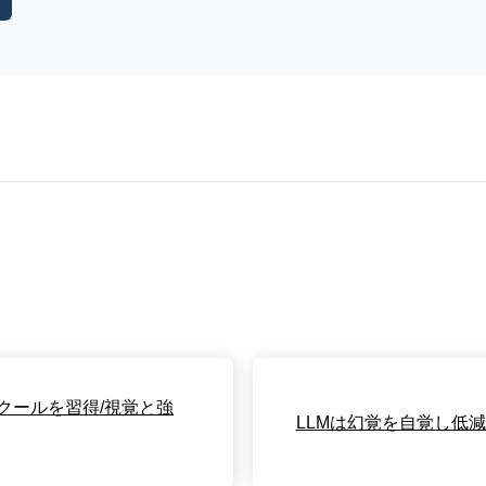
クールを習得/視覚と強
LLMは幻覚を自覚し低