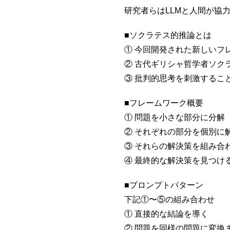
研究者らはLLMと人間が協
■ソクラテス的推論とは
① 今回開発された新しいフ
② 古代ギリシャ哲学者ソク
③ 批判的思考を刺激するこ
■フレームワーク概要
① 問題を小さな部分に分解
② それぞれの部分を個別に
③ それらの解決策を組み合
④ 最終的な解決策を見つけ
■プロンプトパターン
下記①〜⑤の組み合わせ
① 直接的な結論を導く
② 問題を同様の問題に変換