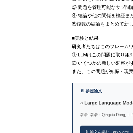
③ 問題を管理可能なサブ問
④ 結論や他の関係を検証ま
⑤複数の結論をまとめて新
■実験と結果
研究者たちはこのフレームワ
① LLMはこの問題に取り組
② いくつかの新しい洞察が
また、この問題が知識・現
📄 参照論文
○ Large Language Model
著者:
著者：Qingxiu Dong, Li D
📎 論文を読む（arxiv.org）