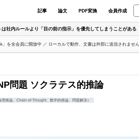
記事
論文
PDF変換
会員作成
ントは社内ルールより「目の前の指示」を優先してしまうことがある
ask」を全会員に開放中 ／ ローカルで動作、文書は外部に送信されませ
NP問題 ソクラテス的推論
推論、Chain-of-Thought、数学的推論、問題解決）