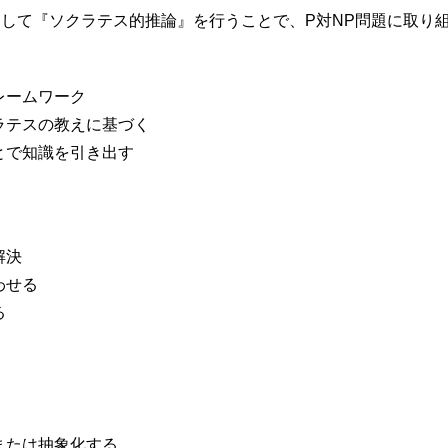
力して『ソクラテス的推論』を行うことで、P対NP問題に取り
レームワーク
ラテスの教えに基づく
とで知識を引き出す
解決
わせる
る
または抽象化する