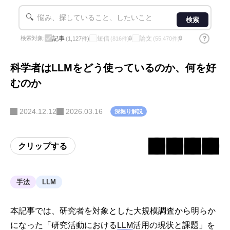
🔍
検索
記事
短信
論文
?
検索対象:
🔒
🔒
(1,127件)
(816件)
(55,470件)
科学者はLLMをどう使っているのか、何を好
むのか
2024.12.12
2026.03.16
深堀り解説
クリップする
手法
LLM
本記事では、研究者を対象とした大規模調査から明らか
になった「研究活動における
LLM
活用の現状と課題」を