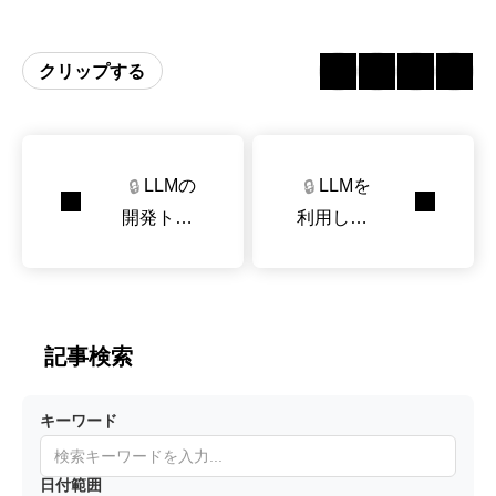
クリップする
LLMの
LLMを
🔒
🔒
開発トレ
利用した
ンドに新
「自動デ
たに見出
ータクリ
された
ーニン
『密度化
グ」方法
記事検索
の法則』
および
キーワード
『能力密
度』の概
日付範囲