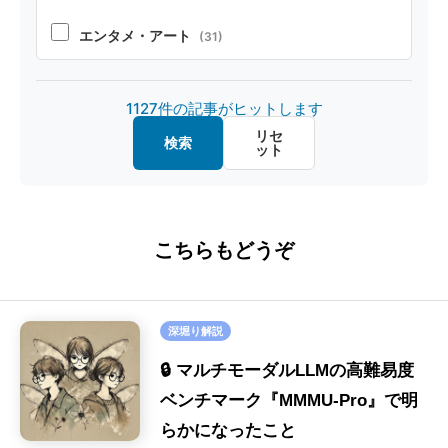
安全性
(86)
エンタメ・アート
(31)
オープンソース
(32)
製造・デザイン
(20)
1127件の記事がヒットします
マルチモーダル
(26)
金融・経済
(20)
リセ
検索
ット
画像認識
(20)
教育・キャリア
(15)
ファインチューニング
(16)
ロボット
(8)
こちらもどうぞ
ハルシネーション
(16)
SE
(40)
セキュリティ
(16)
深堀り解説
画像生成
(9)
🔒 マルチモーダルLLMの高難易度
音声
ベンチマーク『MMMU-Pro』で明
(9)
らかになったこと
LLM-as-a-Judge
(9)