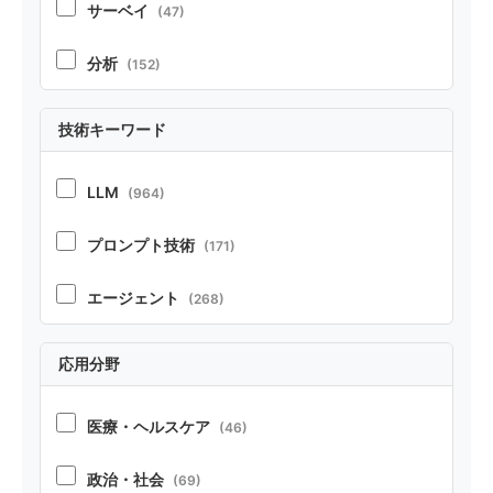
サーベイ
(47)
分析
(152)
実証
(213)
技術キーワード
ポジション
(21)
LLM
(964)
ベンチマーク・リソース
(37)
プロンプト技術
(171)
テクニカルレポート
(22)
エージェント
(268)
RAG
(70)
応用分野
コーディング
(104)
医療・ヘルスケア
(46)
ペルソナ・シミュレーション
(52)
政治・社会
(69)