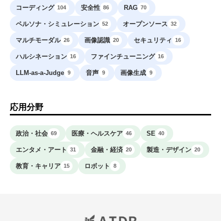
コーディング
安全性
RAG
104
86
70
ペルソナ・シミュレーション
オープンソース
52
32
マルチモーダル
画像認識
セキュリティ
26
20
16
ハルシネーション
ファインチューニング
16
16
LLM-as-a-Judge
音声
画像生成
9
9
9
応用分野
政治・社会
医療・ヘルスケア
SE
69
46
40
エンタメ・アート
金融・経済
製造・デザイン
31
20
20
教育・キャリア
ロボット
15
8