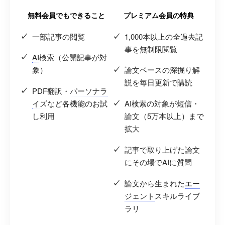
無料会員でもできること
プレミアム会員の特典
一部記事の閲覧
1,000本以上の全過去記
事を無制限閲覧
AI
検索（公開記事が対
象）
論文ベースの深掘り解
説を毎日更新で購読
PDF翻訳・
パーソナラ
イズ
など各機能のお試
AI検索の対象が短信・
し利用
論文（5万本以上）まで
拡大
記事で取り上げた論文
にその場でAIに質問
論文から生まれた
エー
ジェント
スキルライブ
ラリ