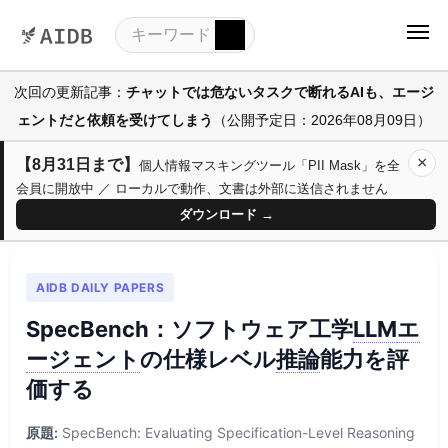
次回の更新記事：
チャットでは危ないタスクで断れるAIも、エージ
ェントだと依頼を受けてしまう
（公開予定日：2026年08月09日）
×
【8月31日まで】
個人情報マスキングツール「PII Mask」を全
会員に開放中 ／ ローカルで動作、文書は外部に送信されません
ダウンロード →
AIDB DAILY PAPERS
SpecBench：ソフトウェア工学
LLM
エ
ージェント
の仕様レベル
推論
能力を評
価する
原題:
SpecBench: Evaluating Specification-Level Reasoning