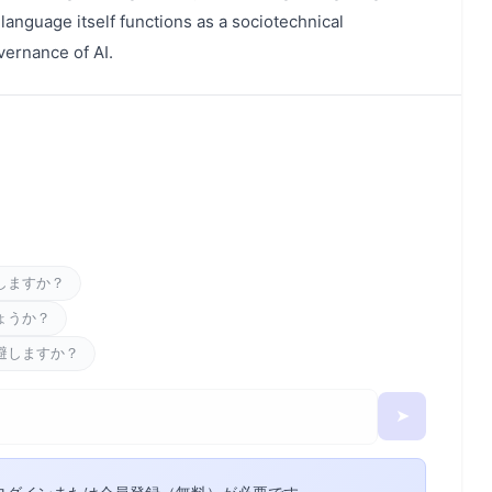
language itself functions as a sociotechnical
ernance of AI.
しますか？
ょうか？
避しますか？
➤