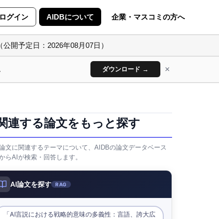
ログイン
AIDBについて
企業・マスコミの方へ
（公開予定日：2026年08月07日）
×
ん
ダウンロード →
関連する論文をもっと探す
論文に関連するテーマについて、AIDBの論文データベース
からAIが検索・回答します。
AI論文を探す
RAG
「AI言説における戦略的意味の多義性：言語、誇大広