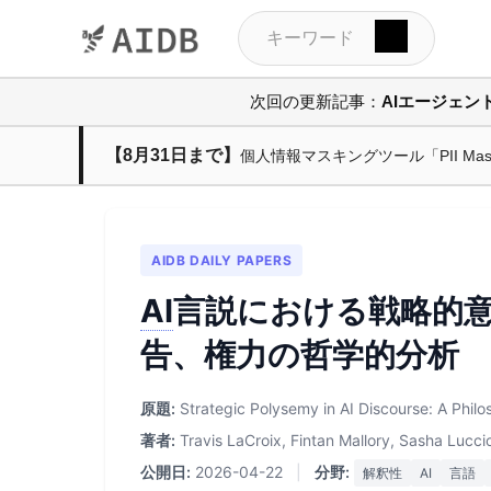
次回の更新記事：
AIエージェ
【8月31日まで】
個人情報マスキングツール「PII M
AIDB DAILY PAPERS
AI
言説における戦略的
告、権力の哲学的分析
原題:
Strategic Polysemy in AI Discourse: A Phil
著者:
Travis LaCroix, Fintan Mallory, Sasha Lucci
公開日:
2026-04-22
|
分野:
解釈性
AI
言語