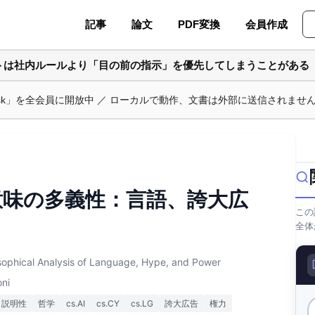
記事
論文
PDF変換
会員作成
ントは社内ルールより「目の前の指示」を優先してしまうことがある
ask」を全会員に開放中 ／ ローカルで動作、文書は外部に送信されませ
意味の多義性：言語、誇大広
この
全体
osophical Analysis of Language, Hype, and Power
oni
説明性
哲学
cs.AI
cs.CY
cs.LG
誇大広告
権力