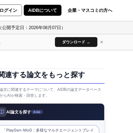
ログイン
AIDBについて
企業・マスコミの方へ
（公開予定日：2026年08月07日）
×
ん
ダウンロード →
関連する論文をもっと探す
論文に関連するテーマについて、AIDBの論文データベース
からAIが検索・回答します。
AI論文を探す
RAG
「PlayGen-MoG：多様なマルチエージェントプレイ