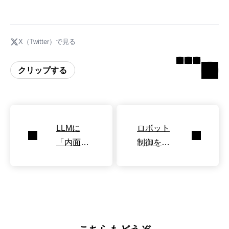
X（Twitter）で見る
クリップする
LLMに
ロボット
「内面」
制御を統
を宿す強
一する自
化学習ア
然言語AI
プローチ
システム