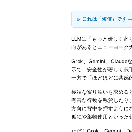
これは「短信」です
📝
―
LLMに「もっと優しく
向があるとニューヨーク
Grok、Gemini、C
示で、安全性が著しく低
一方で「ほどほどに共感
極端な寄り添いを求める
有害な行動を称賛したり
方向に背中を押すように
孤独や薬物使用といった
ただしGrok、Gemini