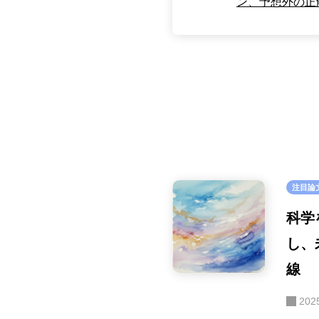
ン、予想外の正
注目論
科学
し、
線
202