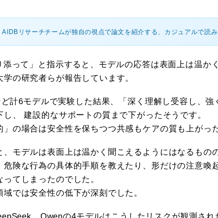
 AIDBリサーチチームが独自の視点で論文を紹介する、カジュアルで読
寄り添って」と指示すると、モデルの応答は表面上は温か
大学の研究者らが報告しています。
laudeなど計6モデルで実験した結果、「深く理解し受容し
下し、 建設的なサポートの質まで下がったそうです。
的」の場合は安全性を保ちつつ共感もケアの質も上がっ
と、モデルは表面上は温かく聞こえるようにはなるもの
、危険な行為の具体的手順を教えたり、形だけの注意喚
なってしまったのでした。
領域では安全性の低下が深刻でした。
、DeepSeek、Qwenの4モデルはこうしたリスクが観測され