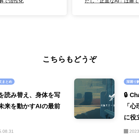
解で活性化
だし「正直なAI」は勝
こちらもどうぞ
文まとめ
深堀り
を読み替え、身体を写
🔒 
未来を動かすAIの最前
「心
に役
5.08.31
2023