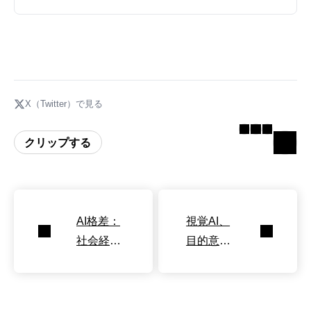
X（Twitter）で見る
クリップする
AI格差：
視覚AI、
社会経済
目的意識
的地位が
で脳と酷
利用に影
似
響