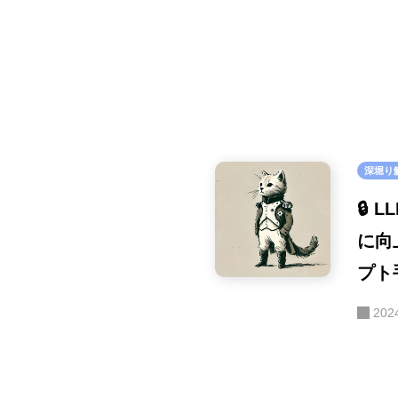
深堀り
🔒
に向
プト
202