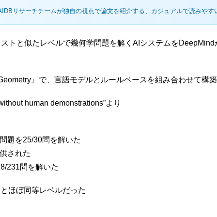
AIDBリサーチチームが独自の視点で論文を紹介する、カジュアルで読みやす
トと似たレベルで幾何学問題を解くAIシステムをDeepMindが
haGeometry』で、言語モデルとルールベースを組み合わせて
 without human demonstrations”より
問題を25/30問を解いた
提供された
8/231問を解いた
9）とほぼ同等レベルだった