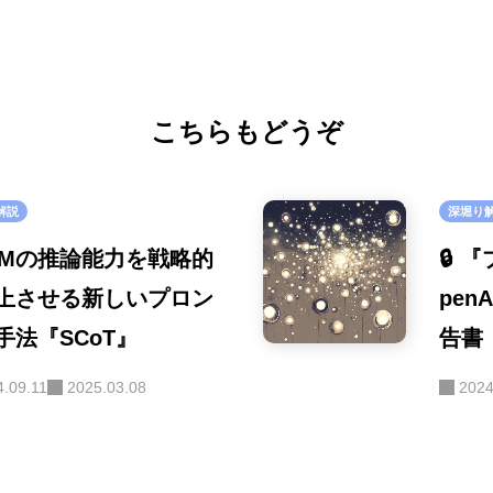
こちらもどうぞ
解説
深堀り
 LLMの推論能力を戦略的
🔒
上させる新しいプロン
pe
手法『SCoT』
告書
ダル
4.09.11
2025.03.08
2024