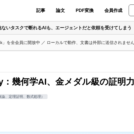
記事
論文
PDF変換
会員作成
危ないタスクで断れるAIも、エージェントだと依頼を受けてしまう
ask」を全会員に開放中 ／ ローカルで動作、文書は外部に送信されませ
etry：幾何学AI、金メダル級の証明
推論、定理証明、数式処理）