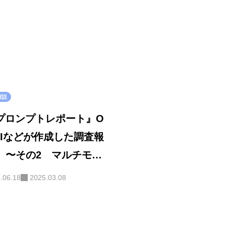
解説
 『プロンプトレポート』O
nAIなどが作成した調査報
 〜その2 マルチモー
とエージェント〜
.06.18
2025.03.08