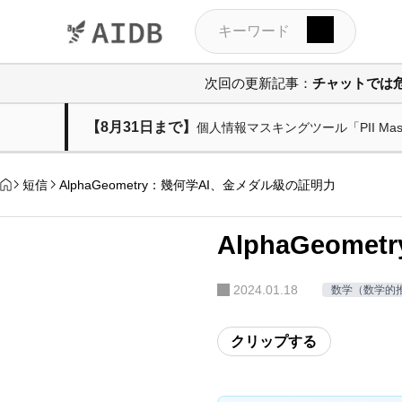
次回の更新記事：
チャットでは
【8月31日まで】
個人情報マスキングツール「PII M
短信
AlphaGeometry：幾何学AI、金メダル級の証明力
AlphaGeom
2024.01.18
数学（数学的
クリップする