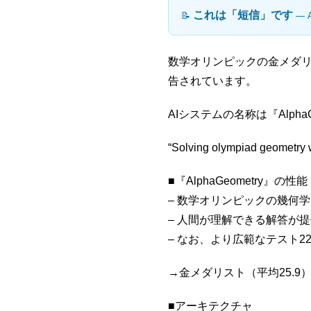
これは「短信」です
📝
― 
数学オリンピックの金メダリス
告されています。
AIシステムの名称は『Alp
“Solving olympiad geometry
■『AlphaGeometry』の性能
– 数学オリンピックの幾何学
– 人間が理解できる解答が
– なお、より広範なテスト22
→金メダリスト（平均25.
■アーキテクチャ