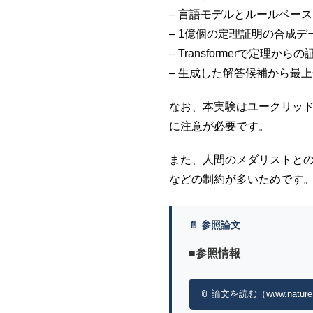
– 言語モデルとルールベー
– 1億個の定理証明の合成
– Transformerで定理か
– 生成した解答候補から最
なお、本実験はユークリッ
に注意が必要です。
また、人間のメダリストと
などの制約が多いためです
📄 参照論文
■参照情報
📎 論文を読む（www.nature