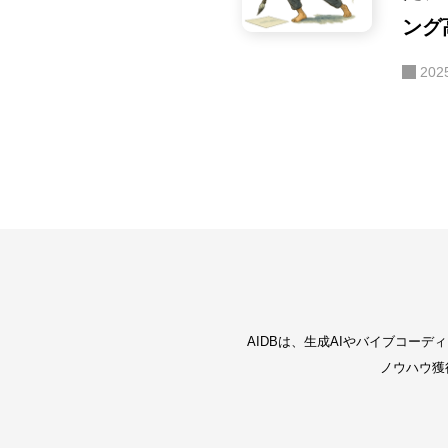
ング
ィン
202
設計
AIDBは、生成AIやバイブコー
ノウハウ獲