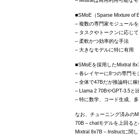
– Mistralは商用利用可能な
■SMoE（Sparse Mixture o
– 複数の専門家モジュール
– タスクやトークンに応じ
– 柔軟かつ効率的な手法
– 大きなモデルに特に有用
■SMoEを採用したMixtral 
– 各レイヤーに8つの専門
– 全体で47Bだが推論時に稼
– Llama 2 70BやGPT-3
– 特に数学、コード生成、
なお、チューニング済みのMixtral 
70B – chatモデルを上回
Mixtral 8x7B – In