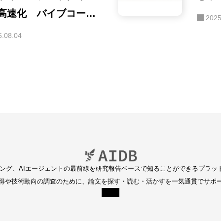
高速化 バイブコーデ
2025
グ時代のユーザー中心
5.08.04
ディング、AIエージェントの最前線を研究報告ベースで知ることができるプラッ
得や技術動向の調査のために、論文を探す・読む・活かすを一気通貫でサポ