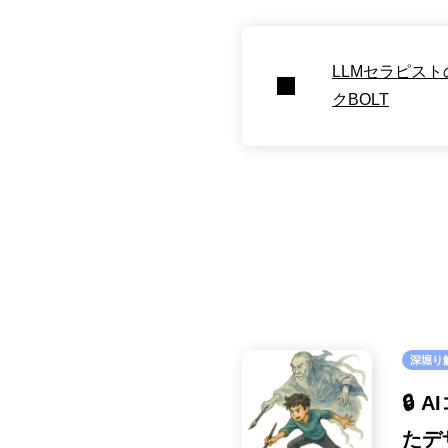
LLMセラピス
クBOLT
深堀り
🔒
たデ