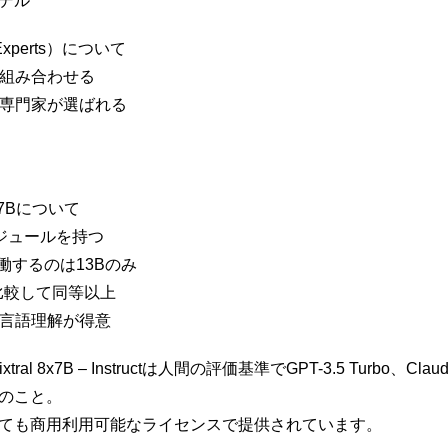
モデル
f Experts）について
を組み合わせる
て専門家が選ばれる
8x7Bについて
モジュールを持つ
働するのは13Bのみ
.5と比較して同等以上
多言語理解が得意
8x7B – Instructは人間の評価基準でGPT-3.5 Turbo、Claude-2
るとのこと。
structに関しても商用利用可能なライセンスで提供されています。