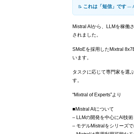
これは「短信」です
📝
― 
Mistral AIから、LLMを稼
されました。
SMoEを採用したMixtral
います。
タスクに応じて専門家を選
す。
“Mixtral of Experts”より
■Mistral AIについて
– LLMの開発を中心にAI技
– モデルMistralをシリー