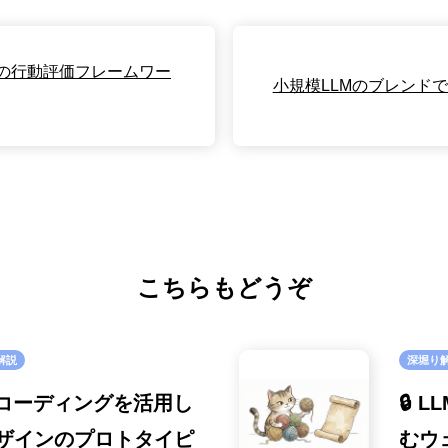
トの行動評価フレームワー
小規模LLMのブレンドでG
こちらもどうぞ
解説
深堀り
 AIコーディングを活用し
🔒 
ザインのプロトタイピ
むウ