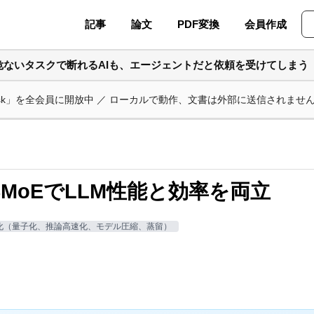
記事
論文
PDF変換
会員作成
危ないタスクで断れるAIも、エージェントだと依頼を受けてしまう
ask」を全会員に開放中 ／ ローカルで動作、文書は外部に送信されませ
7B: SMoEでLLM性能と効率を両立
化（量子化、推論高速化、モデル圧縮、蒸留）