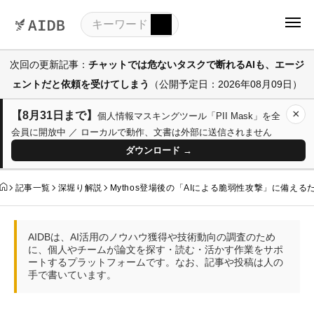
次回の更新記事：
チャットでは危ないタスクで断れるAIも、エージ
ェントだと依頼を受けてしまう
（公開予定日：2026年08月09日）
×
【8月31日まで】
個人情報マスキングツール「PII Mask」を全
会員に開放中 ／ ローカルで動作、文書は外部に送信されません
ダウンロード →
記事一覧
深堀り解説
Mythos登場後の「AIによる脆弱性攻撃」に備え
AIDBは、AI活用のノウハウ獲得や技術動向の調査のため
に、個人やチームが論文を探す・読む・活かす作業をサポ
ートするプラットフォームです。なお、記事や投稿は人の
手で書いています。