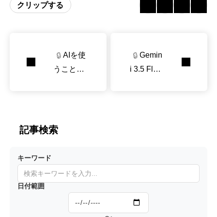
クリップする
AIを使
Gemin
🔒
🔒
うことで
i 3.5 Flas
むしろ生
hまでの
産性が下
軌跡を読
がってし
み解く
まうとき
記事検索
の3つの
メカニズ
キーワード
ム
日付範囲
〜