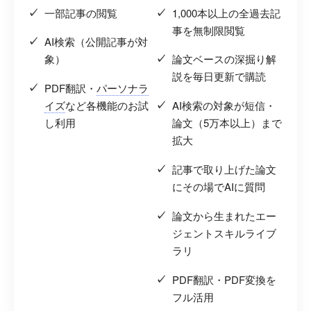
一部記事の閲覧
1,000本以上の全過去記
事を無制限閲覧
AI検索（公開記事が対
象）
論文ベースの深掘り解
説を毎日更新で購読
PDF翻訳・
パーソナラ
イズ
など各機能のお試
AI検索の対象が短信・
し利用
論文（5万本以上）まで
拡大
記事で取り上げた論文
にその場でAIに質問
論文から生まれたエー
ジェントスキルライブ
ラリ
PDF翻訳・PDF変換を
フル活用