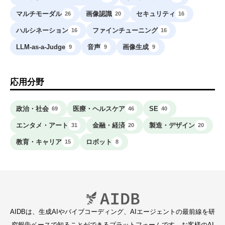
マルチモーダル
画像認識
セキュリティ
26
20
16
ハルシネーション
ファインチューニング
16
16
LLM-as-a-Judge
音声
画像生成
9
9
9
応用分野
政治・社会
医療・ヘルスケア
SE
69
46
40
エンタメ・アート
金融・経済
製造・デザイン
31
20
20
教育・キャリア
ロボット
15
8
AIDBは、生成AIやバイブコーディング、AIエージェントの最前線を研
究報告ベースで知ることができるプラットフォームです。お客様のAI