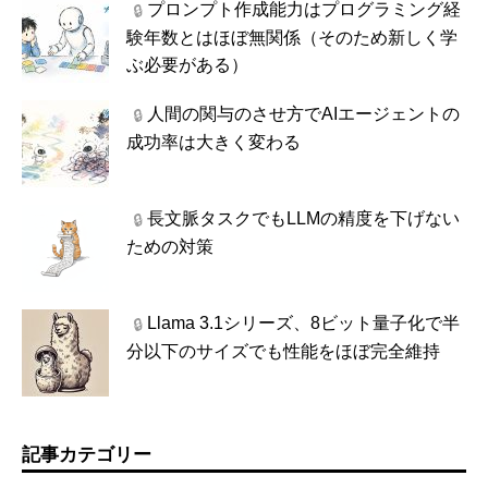
プロンプト作成能力はプログラミング経
🔒
験年数とはほぼ無関係（そのため新しく学
ぶ必要がある）
人間の関与のさせ方でAIエージェントの
🔒
成功率は大きく変わる
長文脈タスクでもLLMの精度を下げない
🔒
ための対策
Llama 3.1シリーズ、8ビット量子化で半
🔒
分以下のサイズでも性能をほぼ完全維持
記事カテゴリー