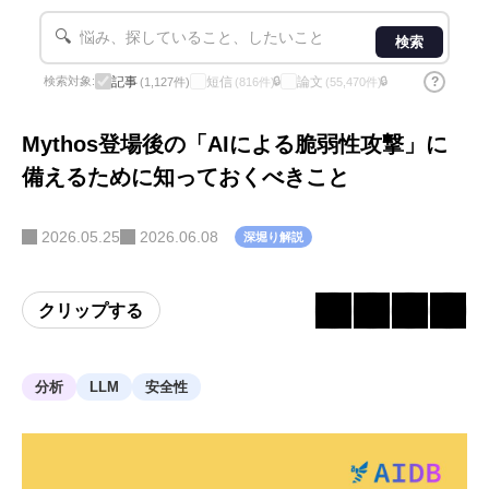
🔍
検索
記事
短信
論文
?
検索対象:
🔒
🔒
(1,127件)
(816件)
(55,470件)
Mythos登場後の「AIによる脆弱性攻撃」に
備えるために知っておくべきこと
2026.05.25
2026.06.08
深堀り解説
クリップする
分析
LLM
安全性