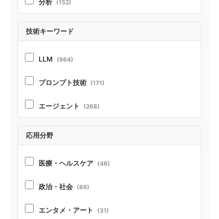
分析
(152)
実証
(213)
技術キーワード
ポジション
(21)
LLM
(964)
ベンチマーク・リソース
(37)
プロンプト技術
(171)
テクニカルレポート
(22)
エージェント
(268)
RAG
(70)
応用分野
コーディング
(104)
医療・ヘルスケア
(46)
ペルソナ・シミュレーション
(52)
政治・社会
(69)
安全性
(86)
エンタメ・アート
(31)