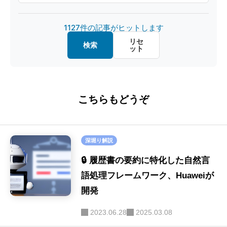
オープンソース
(32)
製造・デザイン
(20)
1127件の記事がヒットします
マルチモーダル
(26)
金融・経済
(20)
リセ
検索
ット
画像認識
(20)
教育・キャリア
(15)
ファインチューニング
(16)
ロボット
(8)
こちらもどうぞ
ハルシネーション
(16)
SE
(40)
セキュリティ
(16)
深堀り解説
画像生成
(9)
🔒 履歴書の要約に特化した自然言
音声
語処理フレームワーク、Huaweiが
(9)
開発
LLM-as-a-Judge
(9)
2023.06.28
2025.03.08