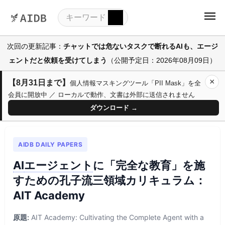
次回の更新記事：
チャットでは危ないタスクで断れるAIも、エージ
ェントだと依頼を受けてしまう
（公開予定日：2026年08月09日）
×
【8月31日まで】
個人情報マスキングツール「PII Mask」を全
会員に開放中 ／ ローカルで動作、文書は外部に送信されません
ダウンロード →
AIDB DAILY PAPERS
AI
エージェント
に「完全な教育」を施
すための孔子流三領域カリキュラム：
AIT Academy
原題:
AIT Academy: Cultivating the Complete Agent with a