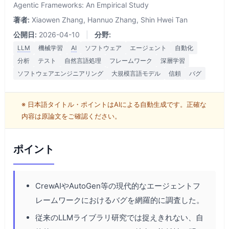
Agentic Frameworks: An Empirical Study
著者:
Xiaowen Zhang, Hannuo Zhang, Shin Hwei Tan
公開日:
2026-04-10
|
分野:
LLM
機械学習
AI
ソフトウェア
エージェント
自動化
分析
テスト
自然言語処理
フレームワーク
深層学習
ソフトウェアエンジニアリング
大規模言語モデル
信頼
バグ
※ 日本語タイトル・ポイントはAIによる自動生成です。正確な
内容は原論文をご確認ください。
ポイント
CrewAIやAutoGen等の現代的なエージェントフ
レームワークにおけるバグを網羅的に調査した。
従来のLLMライブラリ研究では捉えきれない、自