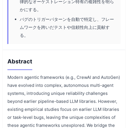
律的なオーケストレーション特有の複雑性を明ら
かにする。
バグのトリガーパターンを自動で特定し、フレー
ムワークを跨いだテストや信頼性向上に貢献す
る。
Abstract
Modern agentic frameworks (e.g., CrewAI and AutoGen)
have evolved into complex, autonomous multi-agent
systems, introducing unique reliability challenges
beyond earlier pipeline-based LLM libraries. However,
existing empirical studies focus on earlier LLM libraries
or task-level bugs, leaving the unique complexities of
these agentic frameworks unexplored. We bridge the