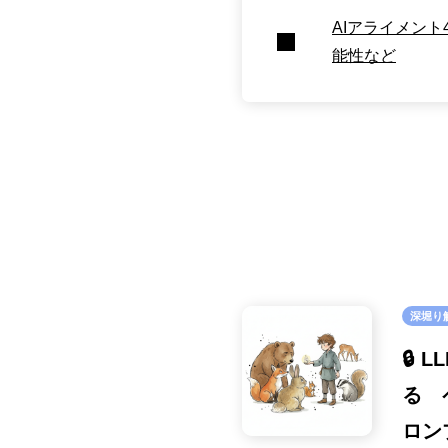
AIアライメン
能性など
深堀り
🔒
る 
ロン