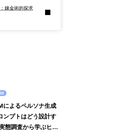
査：錬金術的探求
解説
LLMによるペルソナ生成
ロンプトはどう設計す
 実態調査から学ぶヒン