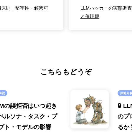
ト4原則：堅牢性・解釈可
LLMハッカーの実態調
と倫理観
こちらもどうぞ
解説
深堀り
 LLMの誤拒否はいつ起き
🔒 
ペルソナ・タスク・プ
のプ
プト・モデルの影響
るか