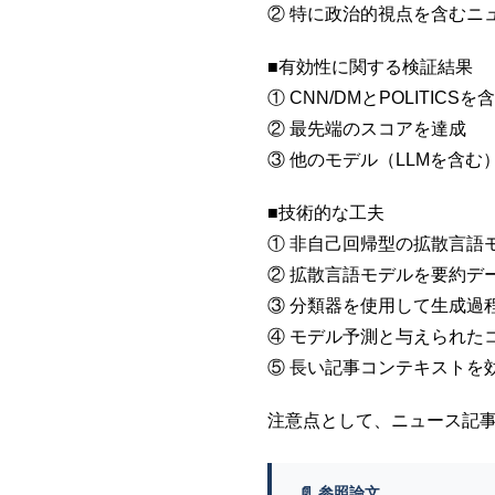
② 特に政治的視点を含むニ
■有効性に関する検証結果
① CNN/DMとPOLITI
② 最先端のスコアを達成
③ 他のモデル（LLMを含
■技術的な工夫
① 非自己回帰型の拡散言語
② 拡散言語モデルを要約デ
③ 分類器を使用して生成過
④ モデル予測と与えられた
⑤ 長い記事コンテキストを
注意点として、ニュース記
📄 参照論文