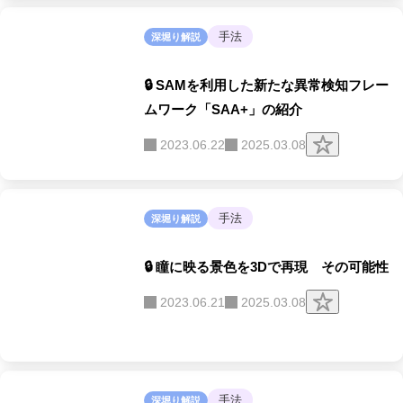
ッ
プ
す
手法
深堀り解説
る
🔒 SAMを利用した新たな異常検知フレー
ムワーク「SAA+」の紹介
ク
2023.06.22
2025.03.08
リ
ッ
プ
す
る
手法
深堀り解説
🔒 瞳に映る景色を3Dで再現 その可能性
ク
2023.06.21
2025.03.08
リ
ッ
プ
す
る
手法
深堀り解説