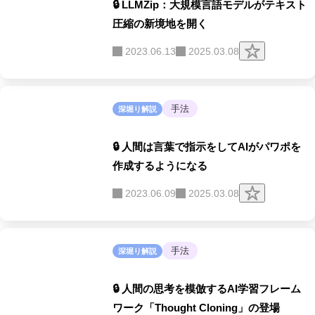
🔒 LLMZip：大規模言語モデルがテキスト
圧縮の新境地を開く
ク
2023.06.13
2025.03.08
リ
ッ
プ
す
る
手法
深堀り解説
🔒 人間は言葉で指示をしてAIがパワポを
作成するようになる
ク
2023.06.09
2025.03.08
リ
ッ
プ
す
る
手法
深堀り解説
🔒 人間の思考を模倣するAI学習フレーム
ワーク「Thought Cloning」の登場