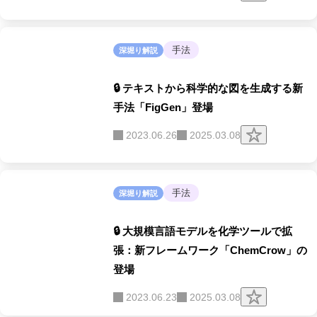
リ
ッ
プ
す
る
手法
深堀り解説
🔒 テキストから科学的な図を生成する新
手法「FigGen」登場
ク
2023.06.26
2025.03.08
リ
ッ
プ
す
る
手法
深堀り解説
🔒 大規模言語モデルを化学ツールで拡
張：新フレームワーク「ChemCrow」の
登場
ク
2023.06.23
2025.03.08
リ