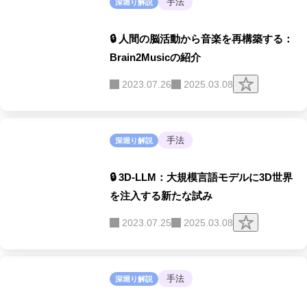
手法
深堀り解説
🔒 人間の脳活動から音楽を再構築する：
Brain2Musicの紹介
ク
2023.07.26
2025.03.08
リ
ッ
プ
す
る
手法
深堀り解説
🔒 3D-LLM：大規模言語モデルに3D世界
を注入する新たな試み
ク
2023.07.25
2025.03.08
リ
ッ
プ
す
る
手法
深堀り解説