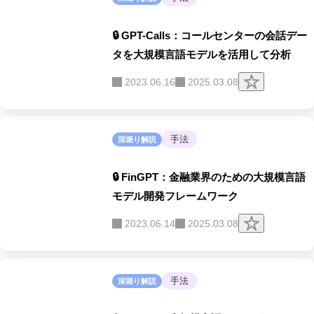
🔒 GPT-Calls：コールセンターの会話デー
タを大規模言語モデルを活用して分析
ク
2023.06.16
2025.03.08
リ
ッ
プ
す
る
手法
深堀り解説
🔒 FinGPT：金融業界のための大規模言語
モデル開発フレームワーク
ク
2023.06.14
2025.03.08
リ
ッ
プ
す
る
手法
深堀り解説