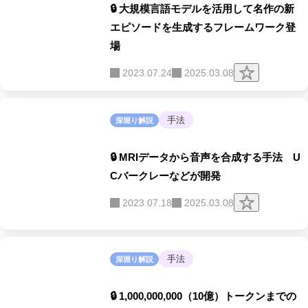
🔒 大規模言語モデルを活用して名作の新
エピソードを生成するフレームワーク登
場
ク
2023.07.24
2025.03.08
リ
ッ
プ
す
手法
深堀り解説
る
🔒 MRIデータから音声を合成する手法 U
Cバークレーなどが開発
ク
2023.07.18
2025.03.08
リ
ッ
プ
す
る
手法
深堀り解説
🔒 1,000,000,000（10億）トークンまでの