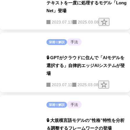
テキストを一度に処理するモデル「Long
Net」登場
ク
2023.07.13
2025.03.08
リ
ッ
プ
す
手法
深堀り解説
る
🔒 GPTがクラウドに住んで「AIモデルを
選択する」自律的エッジAIシステムが登
場
ク
2023.07.11
2025.03.08
リ
ッ
プ
す
手法
深堀り解説
る
🔒 大規模言語モデルの”性格”特性を分析
＆調整するフレームワークの登場