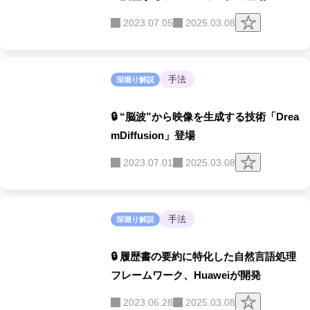
ク
2023.07.05
2025.03.08
リ
ッ
プ
す
る
手法
深堀り解説
🔒 “脳波”から映像を生成する技術「Drea
mDiffusion」登場
ク
2023.07.01
2025.03.08
リ
ッ
プ
す
る
手法
深堀り解説
🔒 履歴書の要約に特化した自然言語処理
フレームワーク、Huaweiが開発
ク
2023.06.28
2025.03.08